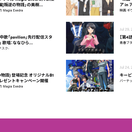
新編]叛逆の物語」の美樹…
ア i
gia Exedra
映画 ギ
Jul 29,
歌「pavilion」先行配信スタ
【第4
on」 歌唱：ななひら…
青春ブ
テスク-
Jul 24,
物語) 登場記念 オリジナルB1
キービ
レゼントキャンペーン開催
バーテ
gia Exedra