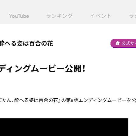
YouTube
ランキング
イベント
ラ
、酔へる姿は百合の花
公式サ
ディングムービー公開！
ぼたん、酔へる姿は百合の花』の第9話エンディングムービーを