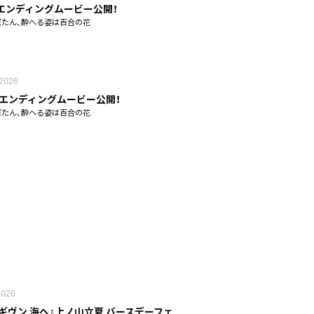
エンディングムービー公開！
ぼたん、酔へる姿は百合の花
 2026
話エンディングムービー公開！
ぼたん、酔へる姿は百合の花
 2026
 ギヴン 海へ』上ノ山立夏 バースデーフェ