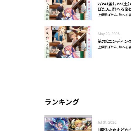
7/24（金）、25（
ぼたん、酔へる姿は
上伊那ぼたん、酔へる
May 23, 2026
第7話エンディン
上伊那ぼたん、酔へる
ランキング
Jul 31, 2026
『魔法少女まどか☆マギ