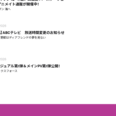
n アニメイト通販が開催中！
ヴン 海へ
 2026
話】ABCテレビ 放送時間変更のお知らせ
タ野郎はディアフレンドの夢を見ない
 2026
ジュアル第1弾＆メインPV第1弾公開！
ックスフォース