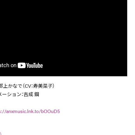
郡上かなで（CV：寿美菜子）
ーション：吉成 鋼
s://anxmusic.lnk.to/bOOuD5