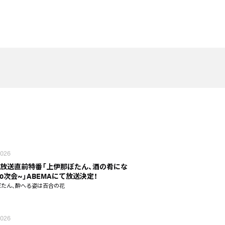
2026
話放送直前特番「上伊那ぼたん、酒の肴にな
~0次会~」ABEMAにて放送決定！
ぼたん、酔へる姿は百合の花
2026