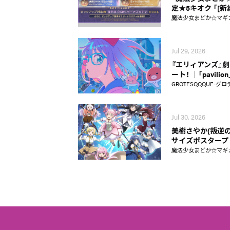
定★5キオク 「[
魔法少女まどか☆マギカ Ma
Jul 29, 2026
『エリィアンズ』劇中
ート！ │「pavili
GROTESQQQUE-グロ
Jul 30, 2026
美樹さやか(叛逆の
サイズポスタープ
魔法少女まどか☆マギカ Ma