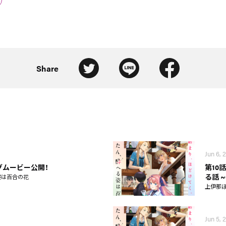
Share
Jun 6, 
グムービー公開！
第10
る話 
姿は百合の花
上伊那
Jun 5, 