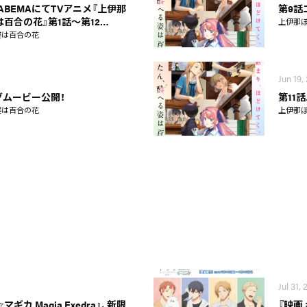
土）ABEMAにてTVアニメ『上伊那
第9話
百合の花』第1話～第12…
上伊那
姿は百合の花
Jun 19,
グムービー公開！
第11
姿は百合の花
上伊那
Jul 31,
カ Magia Exedra』、新限
『映画