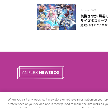
Jul 30, 2026
美樹さやか(叛逆の
サイズポスタープ
魔法少女まどか☆マギカ Ma
When you visit any website, it may store or retrieve information on your b
preferences or your device and is mostly used to make the site work as you