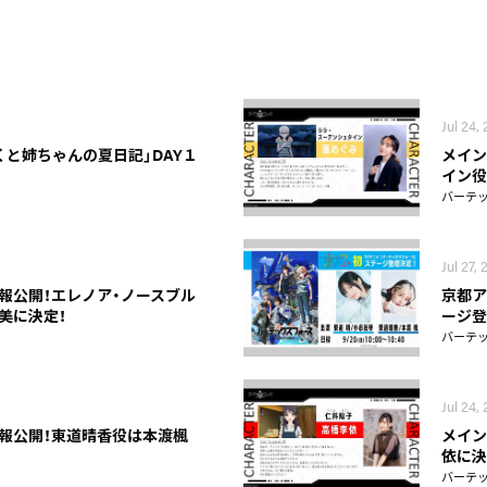
Jul 24,
くと姉ちゃんの夏日記」DAY１
メイン
イン役
バーテ
Jul 27,
報公開！エレノア・ノースブル
京都ア
美に決定！
ージ登
バーテ
Jul 24,
報公開！東道晴香役は本渡楓
メイン
依に決
バーテ