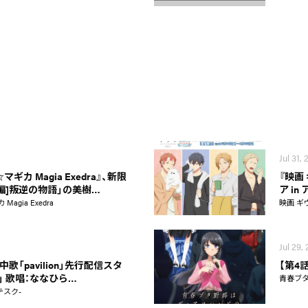
Jul 31,
カ Magia Exedra』、新限
『映画
新編]叛逆の物語」の美樹…
ア i
gia Exedra
映画 ギ
Jul 29,
歌「pavilion」先行配信スタ
【第4
on」 歌唱：ななひら…
青春ブ
テスク-