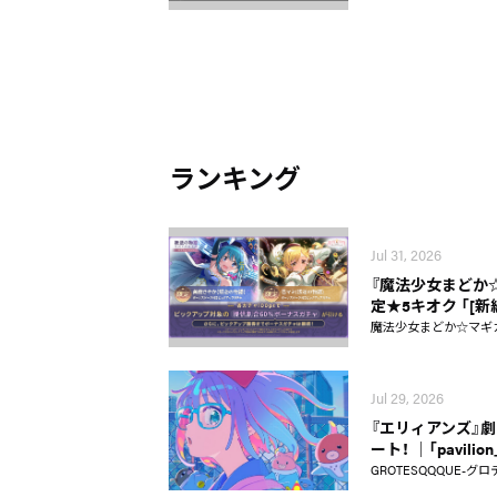
ランキング
Jul 31, 2026
『魔法少女まどか☆マギ
定★5キオク 「[
魔法少女まどか☆マギカ Ma
Jul 29, 2026
『エリィアンズ』劇中
ート！ │「pavili
GROTESQQQUE-グロ