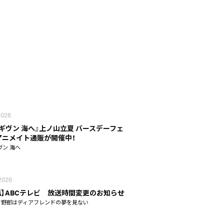
 2026
 ギヴン 海へ』上ノ山立夏 バースデーフェ
n アニメイト通販が開催中！
ヴン 海へ
 2026
話】ABCテレビ 放送時間変更のお知らせ
タ野郎はディアフレンドの夢を見ない