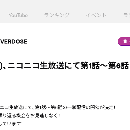
YouTube
ランキング
イベント
ラ
OVERDOSE
(日)、ニコニコ生放送にて第1話～第6話
ニコニコ生放送にて、第1話～第6話の一挙配信の開催が決定！
振り返る機会をお見逃しなく！
しています！