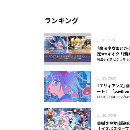
ランキング
Jul 31, 2026
『魔法少女まどか☆マギ
定★5キオク 「[
魔法少女まどか☆マギカ Ma
Jul 29, 2026
『エリィアンズ』劇中
ート！ │「pavili
GROTESQQQUE-グロ
Jul 30, 2026
美樹さやか(叛逆の
サイズポスタープ