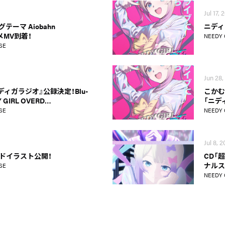
Jul 17, 
ーマ Aiobahn
ニディ
ニメMV到着！
NEEDY 
SE
Jun 28,
ディガラジオ』公録決定！Blu-
こかむ
 GIRL OVERD…
「ニデ
SE
NEEDY 
Jul 8, 
ードイラスト公開！
CD「
ナルス
SE
NEEDY 