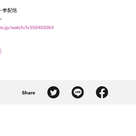
一挙配信
～
ideo.jp/watch/lv350402064
Share