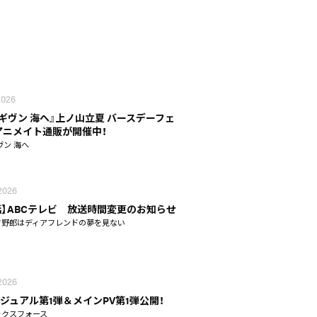
 2026
 ギヴン 海へ』上ノ山立夏 バースデーフェ
n アニメイト通販が開催中！
ヴン 海へ
 2026
話】ABCテレビ 放送時間変更のお知らせ
タ野郎はディアフレンドの夢を見ない
 2026
ジュアル第1弾＆メインPV第1弾公開！
ックスフォース