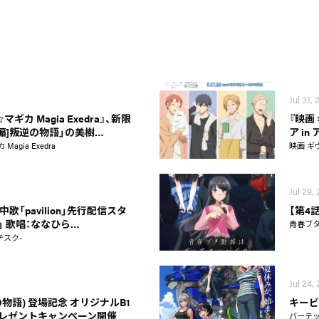
Jul 31,
カ Magia Exedra』、新限
『映画
新編]叛逆の物語」の美樹…
ア i
gia Exedra
映画 ギ
Jul 29,
歌「pavilion」先行配信スタ
【第4
on」 歌唱：ななひら…
青春ブ
テスク-
Jul 24,
物語) 登場記念 オリジナルB1
キービ
レゼントキャンペーン開催
バーテ