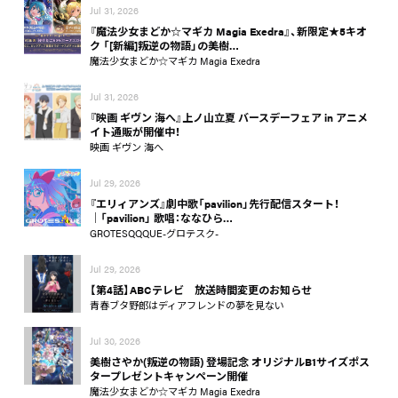
Jul 31, 2026
『魔法少女まどか☆マギカ Magia Exedra』、新限定★5キオ
ク 「[新編]叛逆の物語」の美樹…
魔法少女まどか☆マギカ Magia Exedra
Jul 31, 2026
『映画 ギヴン 海へ』上ノ山立夏 バースデーフェア in アニメ
イト通販が開催中！
映画 ギヴン 海へ
Jul 29, 2026
『エリィアンズ』劇中歌「pavilion」先行配信スタート！
│「pavilion」 歌唱：ななひら…
GROTESQQQUE-グロテスク-
Jul 29, 2026
【第4話】ABCテレビ 放送時間変更のお知らせ
青春ブタ野郎はディアフレンドの夢を見ない
Jul 30, 2026
美樹さやか(叛逆の物語) 登場記念 オリジナルB1サイズポス
タープレゼントキャンペーン開催
魔法少女まどか☆マギカ Magia Exedra