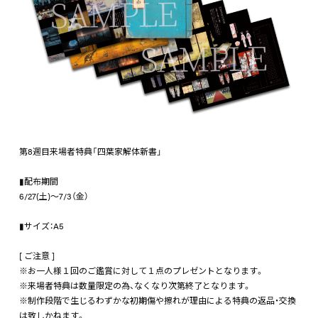
第8週目来場者特典「四葉家解体新書」
▮配布期間
6/27(土)～7/3（金）
▮サイズ：A5
[ ご注意 ]
※お一人様１回のご鑑賞に対して１点のプレゼントとなります。
※来場者特典は数量限定の為、なくなり次第終了となります。
※制作段階で生じるわずかな初期傷や擦れが理由による特典の返品・交換
は致しかねます。