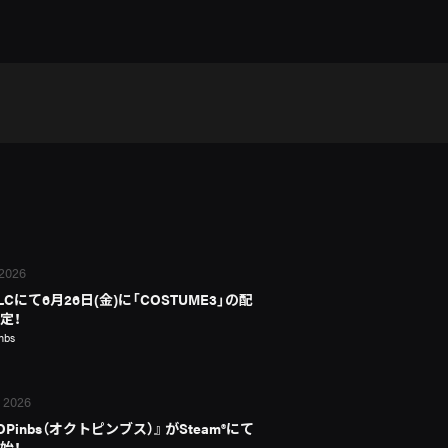
 2026
LCにて6月26日(金)に「COSTUME3」の配
定！
nbs
, 2026
OPinbs（オクトピンブス）』 がSteam®にて
始！