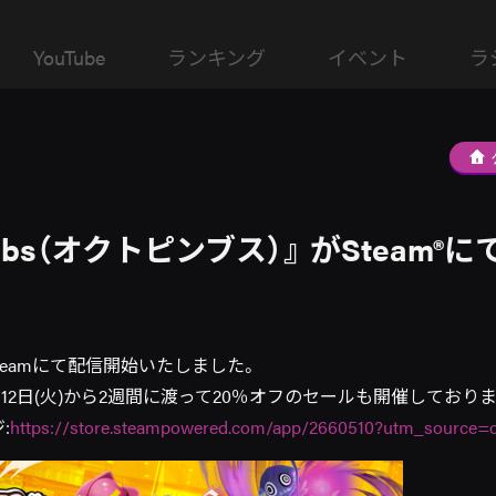
YouTube
ランキング
イベント
ラ
inbs（オクトピンブス）』 がSteam®
がSteamにて配信開始いたしました。
12日(火)から2週間に渡って20％オフのセールも開催しており
:
https://store.steampowered.com/app/2660510?utm_source=off