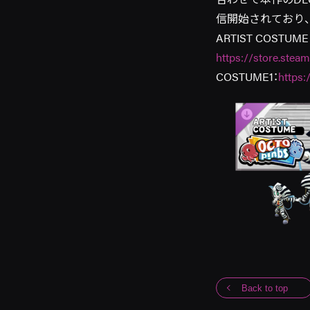
信開始されており
ARTIST COSTUME
https://store.st
COSTUME1：
https
Back to top