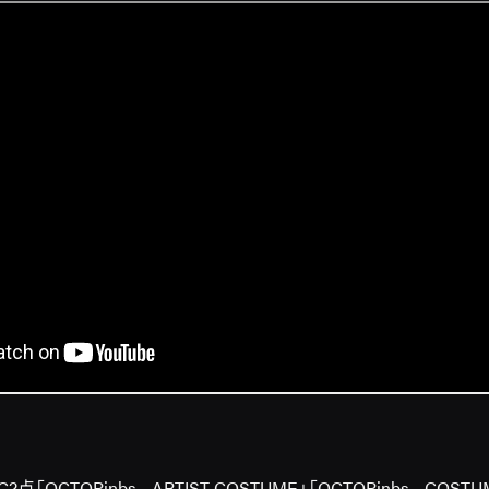
「OCTOPinbs - ARTIST COSTUME」「OCTOPinbs - CO