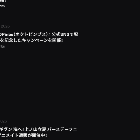
nbs
, 2026
OPinbs（オクトピンブス）』 公式SNSで配
を記念したキャンペーンを開催！
nbs
 2026
 ギヴン 海へ』上ノ山立夏 バースデーフェ
n アニメイト通販が開催中！