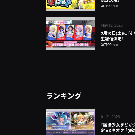
OCTOPinbs
May 12, 2026
5月16日(土)に
生配信決定！
OCTOPinbs
ランキング
Jul 31, 2026
『魔法少女まどか☆マギ
定★5キオク 「[