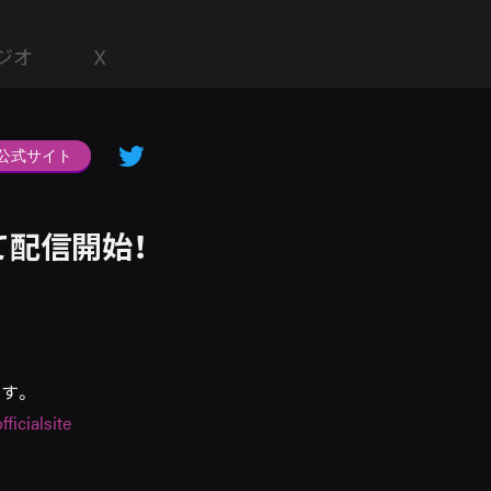
ジオ
X
公式サイト
にて配信開始！
ます。
icialsite