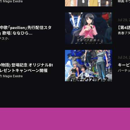
gia Exedra
映画 ギ
Jul 29,
歌「pavilion」先行配信スタ
【第4
on」 歌唱：ななひら…
青春ブ
テスク-
Jul 24,
物語) 登場記念 オリジナルB1
キービ
レゼントキャンペーン開催
バーテ
gia Exedra