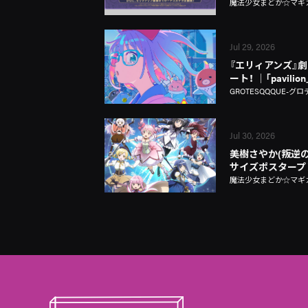
魔法少女まどか☆マギカ Ma
Jul 29, 2026
『エリィアンズ』劇中
ート！ │「pavili
GROTESQQQUE-グロ
Jul 30, 2026
美樹さやか(叛逆の
サイズポスタープ
魔法少女まどか☆マギカ Ma