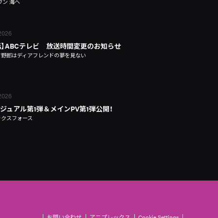
ヴン 海へ
 2026
話】ABCテレビ 放送時間変更のお知らせ
タ野郎はディアフレンドの夢を見ない
 2026
ジュアル第1弾＆メインPV第1弾公開！
ックスフォース
お問い合わせ
アニプレックス
Cookie Settings