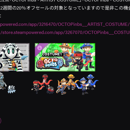
、2週間の20％オフセールの対象となっていますので是非この機
：
eampowered.com/app/3216470/OCTOPinbs__ARTIST_COSTUME/
://store.steampowered.com/app/3267070/OCTOPinbs__COST