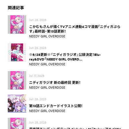
関連記事
Jun 28, 2026
こかむもさんが描くTVアニメ連動4コマ漫画「ニディガぷら
す」最終話・第13話更新！
NEEDY GIRL OVERDOSE
Jun 28, 2026
※6/28更新※『ニディガラジオ』公録決定！Blu-
ray&DVD「NEEDY GIRL OVERD…
NEEDY GIRL OVERDOSE
Jul 17, 2026
ニディガラジオ 新の最終回 更新！
NEEDY GIRL OVERDOSE
Jun 28, 2026
第13話エンドカードイラスト公開！
NEEDY GIRL OVERDOSE
Jun 28, 2026
最終話エンディングテーマ Aiobahn +81『Galge』アニメMV