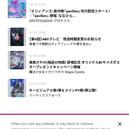
Jul 29, 2026
『エリィアンズ』劇中歌「pavilion」先行配信スタート！
│「pavilion」 歌唱：ななひら…
GROTESQQQUE-グロテスク-
Jul 29, 2026
【第4話】ABCテレビ 放送時間変更のお知らせ
青春ブタ野郎はディアフレンドの夢を見ない
Jul 30, 2026
美樹さやか(叛逆の物語) 登場記念 オリジナルB1サイズポス
タープレゼントキャンペーン開催
魔法少女まどか☆マギカ Magia Exedra
Jul 24, 2026
キービジュアル第1弾＆メインPV第1弾公開！
バーテックスフォース
When you visit any website, it may store or retrieve
information on your browser. This information might be about