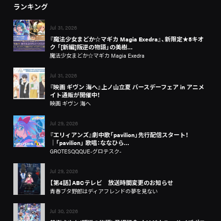
ランキング
Jul 31, 2026
『魔法少女まどか☆マギカ Magia Exedra』、新限定★5キオ
ク 「[新編]叛逆の物語」の美樹…
魔法少女まどか☆マギカ Magia Exedra
Jul 31, 2026
『映画 ギヴン 海へ』上ノ山立夏 バースデーフェア in アニメ
イト通販が開催中！
映画 ギヴン 海へ
Jul 29, 2026
『エリィアンズ』劇中歌「pavilion」先行配信スタート！
│「pavilion」 歌唱：ななひら…
GROTESQQQUE-グロテスク-
Jul 29, 2026
【第4話】ABCテレビ 放送時間変更のお知らせ
青春ブタ野郎はディアフレンドの夢を見ない
Jul 30, 2026