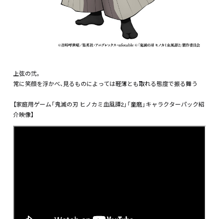
上弦の弐。
常に笑顔を浮かべ、見るものによっては軽薄とも取れる態度で振る舞う
【家庭用ゲーム「鬼滅の刃 ヒノカミ血風譚2」「童磨」キャラクターパック紹
介映像】