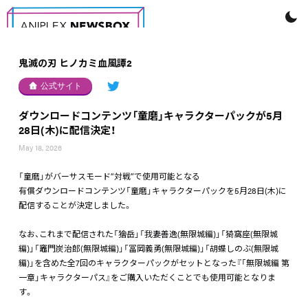
鬼滅の刃 ヒノカミ血風譚2
公式サイト
ダウンロードコンテンツ「童磨」キャラクターパックが5月
28日(木)に配信決定！
May 18, 2026
「童磨」がバーサスモード“対戦”で使用可能となる
有償ダウンロードコンテンツ「童磨」キャラクターパックを5月28日(木)に
配信することが決定しました。
なお、これまで配信された「獪岳」「我妻善逸(無限城編)」「猗窩座(無限城
編)」「竈門炭治郎(無限城編)」「冨岡義勇(無限城編)」「胡蝶しのぶ(無限城
編)」を含めた全7回のキャラクターパックがセットとなった『「無限城編 第
一章」キャラクターパス』をご購入いただくことでも使用可能となりま
す。