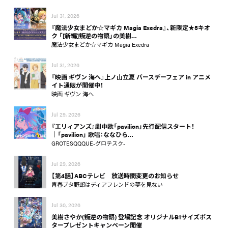
Jul 31, 2026
『魔法少女まどか☆マギカ Magia Exedra』、新限定★5キオ
ク 「[新編]叛逆の物語」の美樹…
魔法少女まどか☆マギカ Magia Exedra
Jul 31, 2026
『映画 ギヴン 海へ』上ノ山立夏 バースデーフェア in アニメ
イト通販が開催中！
映画 ギヴン 海へ
Jul 29, 2026
『エリィアンズ』劇中歌「pavilion」先行配信スタート！
│「pavilion」 歌唱：ななひら…
GROTESQQQUE-グロテスク-
Jul 29, 2026
【第4話】ABCテレビ 放送時間変更のお知らせ
青春ブタ野郎はディアフレンドの夢を見ない
Jul 30, 2026
美樹さやか(叛逆の物語) 登場記念 オリジナルB1サイズポス
タープレゼントキャンペーン開催