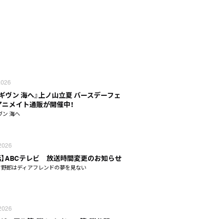
 2026
 ギヴン 海へ』上ノ山立夏 バースデーフェ
n アニメイト通販が開催中！
ヴン 海へ
 2026
話】ABCテレビ 放送時間変更のお知らせ
タ野郎はディアフレンドの夢を見ない
 2026