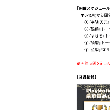
【開催スケジュール
▼6/1(月)から開
①『宇随 天元』
②『雛鶴』トーナ
③『まきを』トー
④『須磨』トーナ
⑤『童磨』特別
※開催時間を訂正いた
【賞品情報】