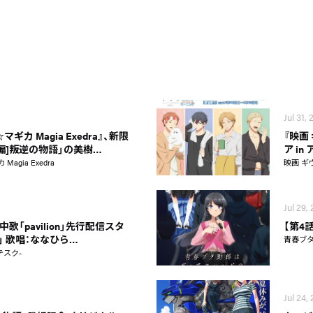
Jul 31,
カ Magia Exedra』、新限
『映画
新編]叛逆の物語」の美樹…
ア i
gia Exedra
映画 ギ
Jul 29,
歌「pavilion」先行配信スタ
【第4
on」 歌唱：ななひら…
青春ブ
テスク-
Jul 24,