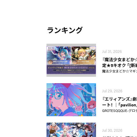
ランキング
Jul 31, 2026
『魔法少女まどか☆マギ
定★5キオク 「[
魔法少女まどか☆マギカ Ma
Jul 29, 2026
『エリィアンズ』劇中
ート！ │「pavili
GROTESQQQUE-グロ
Jul 30, 2026