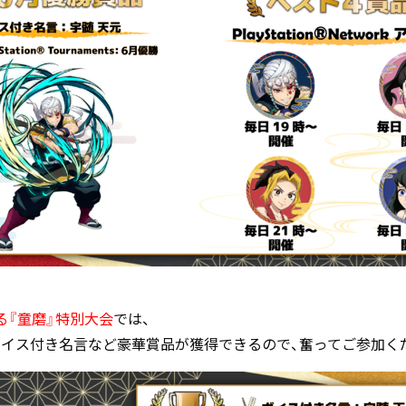
る『童磨』特別大会
では、
ボイス付き名言など豪華賞品が獲得できるので、奮ってご参加く