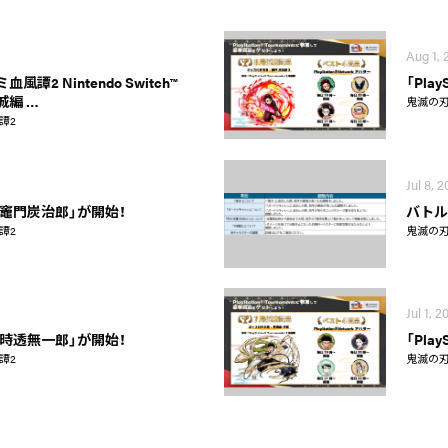
Aug 1, 
譚2 Nintendo Switch™
「Play
限城編 …
鬼滅の刃
譚2
Jul 8, 
竈門炭治郎」が開始！
バトル
譚2
鬼滅の刃
Jul 1, 2
時透無一郎」が開始！
「Play
譚2
鬼滅の刃