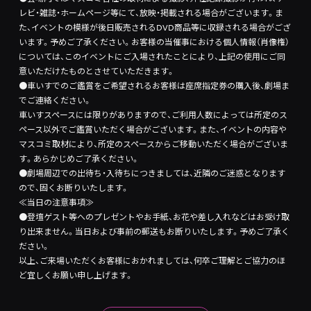
レビ・雑誌・ホームページ等にて、放映・掲載される場合がございます。ま
た、イベントの模様が後日販売されるDVD商品等に収録される場合がござ
います。予めご了承ください。お客様の当催事における個人情報（肖像権）
については、このイベントにご入場されたことにより、上記の使用にご同
意いただけたものとさせていただきます。
●車いすでのご鑑賞をご希望されるお客様は座席指定券の購入後、劇場ま
でご連絡ください。
車いすスペースには限りがありますので、ご利用人数によっては所定のス
ペース以外でご鑑賞いただく場合がございます。また、イベントの内容や
マスコミ取材により、所定のスペースからご移動いただく場合がございま
す。あらかじめご了承ください。
●劇場周辺での出待ち・入待ちにつきましては、近隣のご迷惑となります
ので、固くお断りいたします。
≪当日の注意事項≫
●登壇ゲスト等へのプレゼントやお手紙、お花や差し入れなどはお受け取
り出来ません。当日および事前の郵送もお断りいたします。予めご了承く
ださい。
以上、ご来場いただくお客様におかれましては、何卒ご理解とご協力のほ
ど宜しくお願い申し上げます。