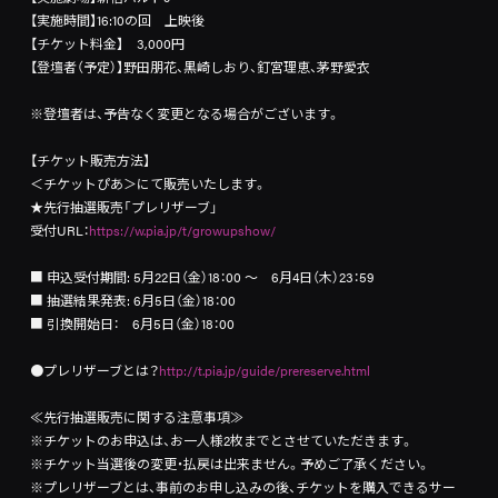
【実施時間】16:10の回 上映後
【チケット料金】 3,000円
【登壇者（予定）】野田朋花、黒崎しおり、釘宮理恵、茅野愛衣
※登壇者は、予告なく変更となる場合がございます。
【チケット販売方法】
＜チケットぴあ＞にて販売いたします。
★先行抽選販売「プレリザーブ」
受付URL：
https://w.pia.jp/t/growupshow/
■ 申込受付期間: 5月22日（金）18：00 ～ 6月4日（木）23：59
■ 抽選結果発表: 6月5日（金）18：00
■ 引換開始日： 6月5日（金）18：00
●プレリザーブとは？
http://t.pia.jp/guide/prereserve.html
≪先行抽選販売に関する注意事項≫
※チケットのお申込は、お一人様2枚までとさせていただきます。
※チケット当選後の変更・払戻は出来ません。予めご了承ください。
※プレリザーブとは、事前のお申し込みの後、チケットを購入できるサー