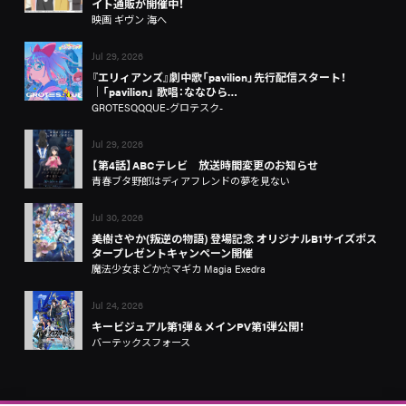
イト通販が開催中！
映画 ギヴン 海へ
Jul 29, 2026
『エリィアンズ』劇中歌「pavilion」先行配信スタート！
│「pavilion」 歌唱：ななひら…
GROTESQQQUE-グロテスク-
Jul 29, 2026
【第4話】ABCテレビ 放送時間変更のお知らせ
青春ブタ野郎はディアフレンドの夢を見ない
Jul 30, 2026
美樹さやか(叛逆の物語) 登場記念 オリジナルB1サイズポス
タープレゼントキャンペーン開催
魔法少女まどか☆マギカ Magia Exedra
Jul 24, 2026
キービジュアル第1弾＆メインPV第1弾公開！
バーテックスフォース