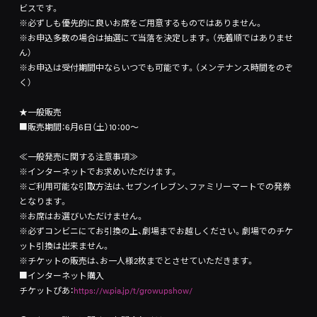
ビスです。
※必ずしも優先的に良いお席をご用意するものではありません。
※お申込多数の場合は抽選にて当落を決定します。（先着順ではありませ
ん）
※お申込は受付期間中ならいつでも可能です。（メンテナンス時間をのぞ
く）
★一般販売
■販売期間：6月6日（土）10：00～
≪一般発売に関する注意事項≫
※インターネットでお求めいただけます。
※ご利用可能な引取方法は、セブンイレブン、ファミリーマートでの発券
となります。
※お席はお選びいただけません。
※必ずコンビニにてお引換の上、劇場までお越しください。劇場でのチケ
ット引換は出来ません。
※チケットの販売は、お一人様2枚までとさせていただきます。
■インターネット購入
チケットぴあ：
https://w.pia.jp/t/growupshow/