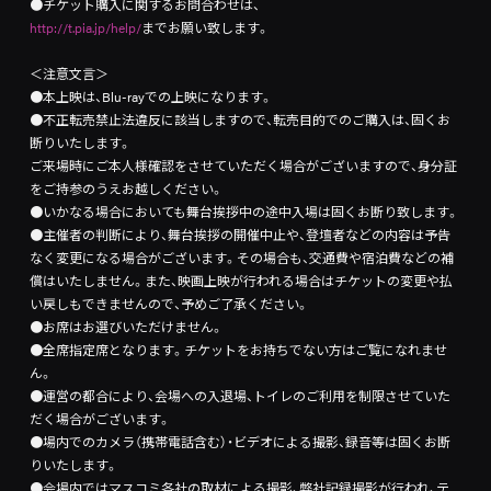
●チケット購入に関するお問合わせは、
http://t.pia.jp/help/
までお願い致します。
＜注意文言＞
●本上映は、Blu-rayでの上映になります。
●不正転売禁止法違反に該当しますので、転売目的でのご購入は、固くお
断りいたします。
ご来場時にご本人様確認をさせていただく場合がございますので、身分証
をご持参のうえお越しください。
●いかなる場合においても舞台挨拶中の途中入場は固くお断り致します。
●主催者の判断により、舞台挨拶の開催中止や、登壇者などの内容は予告
なく変更になる場合がございます。その場合も、交通費や宿泊費などの補
償はいたしません。また、映画上映が行われる場合はチケットの変更や払
い戻しもできませんので、予めご了承ください。
●お席はお選びいただけません。
●全席指定席となります。チケットをお持ちでない方はご覧になれませ
ん。
●運営の都合により、会場への入退場、トイレのご利用を制限させていた
だく場合がございます。
●場内でのカメラ（携帯電話含む）・ビデオによる撮影、録音等は固くお断
りいたします。
●会場内ではマスコミ各社の取材による撮影、弊社記録撮影が行われ、テ