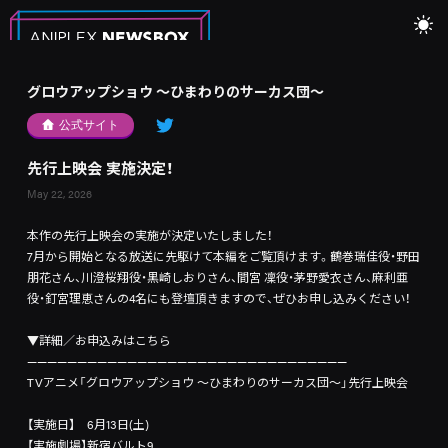
グロウアップショウ ～ひまわりのサーカス団～
公式サイト
先行上映会 実施決定！
May 22, 2026
本作の先行上映会の実施が決定いたしました！
7月から開始となる放送に先駆けて本編をご覧頂けます。鶴巻瑞佳役・野田
朋花さん、川澄桜翔役・黒崎しおりさん、間宮 凜役・茅野愛衣さん、麻利亜
役・釘宮理恵さんの4名にも登壇頂きますので、ぜひお申し込みください！
▼詳細／お申込みはこちら
—
—
—
—
—
—
—
—
—
—
—
—
—
—
—
—
—
—
—
—
—
—
—
—
—
—
—
—
—
—
—
—
TVアニメ「グロウアップショウ ～ひまわりのサーカス団～」先行上映会
【実施日】 6月13日(土)
【実施劇場】新宿バルト9