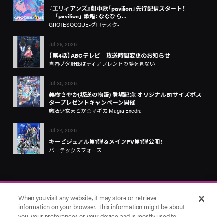
『エリィアンズ』劇中歌「pavilion」先行配信スタート！
│「pavilion」 歌唱：ななひら…
GROTESQQQUE-グロテスク-
Jul 29, 2026
【第4話】ABCテレビ 放送時間変更のお知らせ
青春ブタ野郎はディアフレンドの夢を見ない
Jul 30, 2026
美樹さやか(叛逆の物語) 登場記念 オリジナルB1サイズポス
タープレゼントキャンペーン開催
魔法少女まどか☆マギカ Magia Exedra
Jul 24, 2026
キービジュアル第1弾＆メインPV第1弾公開！
バーテックスフォース
When you visit any website, it may store or retrieve
information on your browser. This information might be about
you, your preferences or your device and is mostly used to