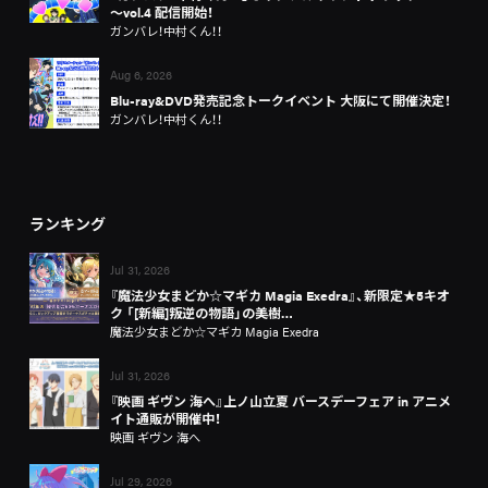
～vol.4 配信開始！
ガンバレ！中村くん！！
Aug 6, 2026
Blu-ray&DVD発売記念トークイベント 大阪にて開催決定！
ガンバレ！中村くん！！
ランキング
Jul 31, 2026
『魔法少女まどか☆マギカ Magia Exedra』、新限定★5キオ
ク 「[新編]叛逆の物語」の美樹…
魔法少女まどか☆マギカ Magia Exedra
Jul 31, 2026
『映画 ギヴン 海へ』上ノ山立夏 バースデーフェア in アニメ
イト通販が開催中！
映画 ギヴン 海へ
Jul 29, 2026