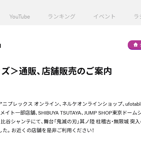
YouTube
ランキング
イベント
ラ
」
ッズ＞通販、店舗販売のご案内
アニプレックス オンライン、ネルケオンラインショップ、ufotable 
メイト一部店舗、SHIBUYA TSUTAYA、JUMP SHOP東京ドー
 in 日比谷シャンテにて、舞台「鬼滅の刃」其ノ陸 柱稽古・無限城 
した。お近くの店舗を是非ご利用ください！