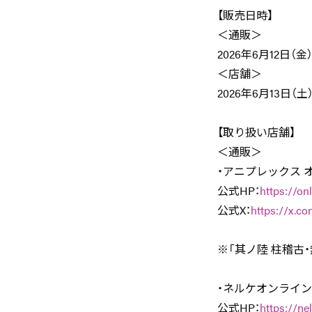
【販売日時】
＜通販＞
2026年6月12日（金）
＜店舗＞
2026年6月13日（
【取り扱い店舗】
＜通販＞
・アニプレックス 
公式HP：
https://on
公式X：
https://x.co
※「其ノ陸 柱稽古
・ネルケオンライ
公式HP：
https://ne