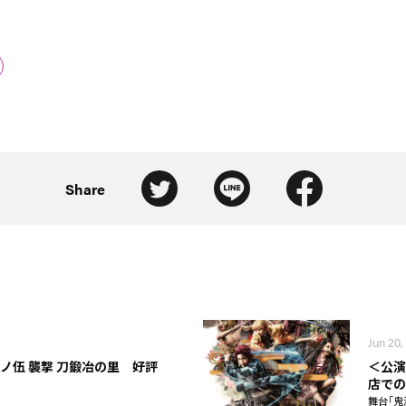
Share
Jun 20,
ノ伍 襲撃 刀鍛冶の里 好評
＜公演
店での
舞台「鬼