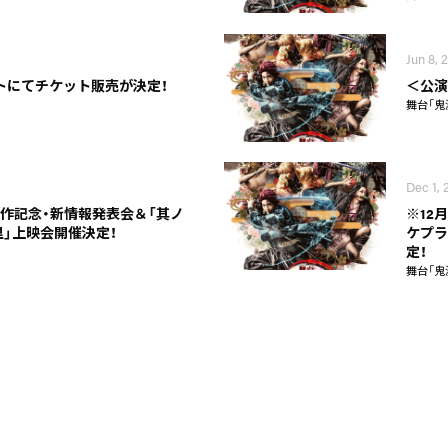
Jun 8, 
ケットにてチケット販売が決定！
＜公演
舞台「鬼
Dec 1, 
新作記念・新情報発表会＆「其ノ
※12
里」上映会開催決定！
ケプラ
定！
舞台「鬼