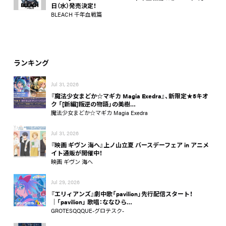
日（水）発売決定！
BLEACH 千年血戦篇
ランキング
Jul 31, 2026
『魔法少女まどか☆マギカ Magia Exedra』、新限定★5キオ
ク 「[新編]叛逆の物語」の美樹…
魔法少女まどか☆マギカ Magia Exedra
Jul 31, 2026
『映画 ギヴン 海へ』上ノ山立夏 バースデーフェア in アニメ
イト通販が開催中！
映画 ギヴン 海へ
Jul 29, 2026
『エリィアンズ』劇中歌「pavilion」先行配信スタート！
│「pavilion」 歌唱：ななひら…
GROTESQQQUE-グロテスク-