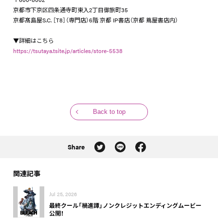
京都市下京区四条通寺町東入2丁目御旅町35
京都髙島屋S.C. ［T8］（専門店）6階 京都 IP書店（京都 蔦屋書店内）
▼詳細はこちら
https://tsutaya.tsite.jp/articles/store-5538
Back to top
Share
関連記事
Jul 25, 2026
最終クール「禍進譚」ノンクレジットエンディングムービー
公開！