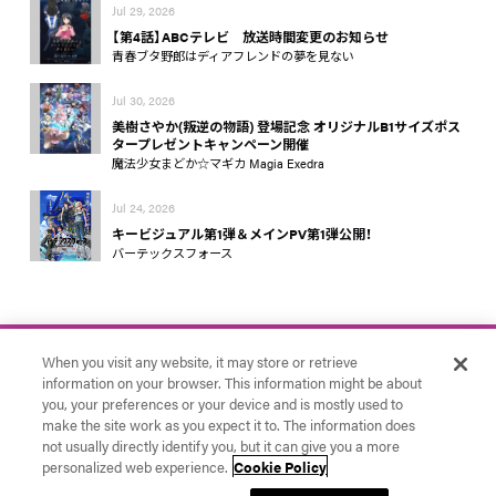
Jul 29, 2026
【第4話】ABCテレビ 放送時間変更のお知らせ
青春ブタ野郎はディアフレンドの夢を見ない
Jul 30, 2026
美樹さやか(叛逆の物語) 登場記念 オリジナルB1サイズポス
タープレゼントキャンペーン開催
魔法少女まどか☆マギカ Magia Exedra
Jul 24, 2026
キービジュアル第1弾＆メインPV第1弾公開！
バーテックスフォース
When you visit any website, it may store or retrieve
information on your browser. This information might be about
you, your preferences or your device and is mostly used to
make the site work as you expect it to. The information does
お問い合わせ
アニプレックス
Cookie Settings
not usually directly identify you, but it can give you a more
© Aniplex Inc. All rights reserved.
personalized web experience.
Cookie Policy