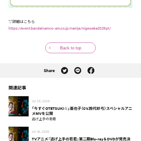
▽詳細はこちら
https://event.bandainamco-am.co.jp/namja/nigewaka2026pt/
Back to top
Share
関連記事
Jul 25, 2026
「今すぐOTETSUKI☆」亜也子（CV.鈴代紗弓）スペシャルアニ
メMVを公開
逃げ上手の若君
Jul 18, 2026
TVアニメ『逃げ上手の若君』第二期Blu-ray＆DVDが発売決