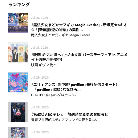
ランキング
Jul 31, 2026
『魔法少女まどか☆マギカ Magia Exedra』、新限定★5キオ
ク 「[新編]叛逆の物語」の美樹…
魔法少女まどか☆マギカ Magia Exedra
Jul 31, 2026
『映画 ギヴン 海へ』上ノ山立夏 バースデーフェア in アニメ
イト通販が開催中！
映画 ギヴン 海へ
Jul 29, 2026
『エリィアンズ』劇中歌「pavilion」先行配信スタート！
│「pavilion」 歌唱：ななひら…
GROTESQQQUE-グロテスク-
Jul 29, 2026
【第4話】ABCテレビ 放送時間変更のお知らせ
青春ブタ野郎はディアフレンドの夢を見ない
Jul 30, 2026