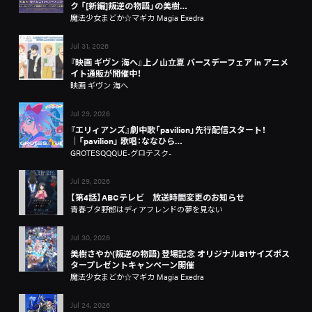
ク 「[新編]叛逆の物語」の美樹…
魔法少女まどか☆マギカ Magia Exedra
Jul 31, 2026
『映画 ギヴン 海へ』上ノ山立夏 バースデーフェア in アニメ
イト通販が開催中！
映画 ギヴン 海へ
Jul 29, 2026
『エリィアンズ』劇中歌「pavilion」先行配信スタート！
│「pavilion」 歌唱：ななひら…
GROTESQQQUE-グロテスク-
Jul 29, 2026
【第4話】ABCテレビ 放送時間変更のお知らせ
青春ブタ野郎はディアフレンドの夢を見ない
Jul 30, 2026
美樹さやか(叛逆の物語) 登場記念 オリジナルB1サイズポス
タープレゼントキャンペーン開催
魔法少女まどか☆マギカ Magia Exedra
Jul 24, 2026