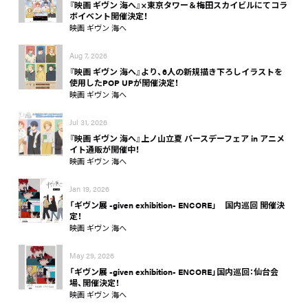
『映画 ギヴン 海へ』×東京タワー＆梅田スカイビルにてコラ
ボイベント開催決定！
映画 ギヴン 海へ
Aug 7, 2026
『映画 ギヴン 海へ』より、6人の新規描き下ろしイラストを
使用したPOP UPが開催決定！
映画 ギヴン 海へ
Jul 31, 2026
『映画 ギヴン 海へ』上ノ山立夏 バースデーフェア in アニメ
イト通販が開催中！
映画 ギヴン 海へ
Jan 19, 2026
「ギヴン展 -given exhibition- ENCORE」 国内巡回 開催決
定！
映画 ギヴン 海へ
May 29, 2026
「ギヴン展 -given exhibition- ENCORE」国内巡回：仙台会
場、開催決定！
映画 ギヴン 海へ