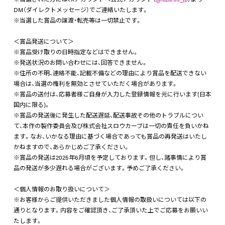
DM（ダイレクトメッセージ）でご連絡いたします。
※当選した賞品の譲渡・転売等は一切禁止です。
＜賞品発送について＞
※賞品受け取りの日時指定などはできません。
※発送状況のお問い合わせには、回答できません。
※住所の不明、連絡不能、記載不備などの理由により賞品を配送できない
場合は、当選の権利を無効とさせていただく場合があります。
※賞品の送付は、応募者様ご自身が入力した登録情報を元に行います(日本
国内に限る)。
※賞品の発送後に発生した配送遅延、配送事故その他のトラブルについ
て、本作の製作委員会及び株式会社スロウカーブは一切の責任を負いかね
ます。なお、いかなる理由に基づく場合であっても賞品の再発送はいたし
かねますので、あらかじめご了承ください。
※賞品の発送は2025年6月頃を予定しております。但し、諸事情により賞
品の発送が多少遅れる場合がございます。予めご了承ください。
＜個人情報のお取り扱いについて＞
※お客様からご提供いただきました個人情報の取扱いについては以下の
通りとなります。内容をご確認頂き、ご了承頂いた上でご応募をお願いい
たします。