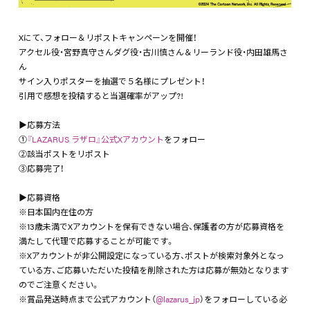
Xにて、フォロー＆リポストキャンペーンを開催！
アクセル役・宮野真守さんダグ役・古川慎さん＆リーランド役・内田雄馬さ
ん
サイン入りポスターを抽選で５名様にプレゼント！
引用で感想を投稿すると当選確率がアップ?!
▶応募方法
①
『LAZARUS ラザロ』公式Xアカウント
をフォロー
②該当ポストをリポスト
③応募完了！
▶応募資格
※日本国内在住の方
※13歳未満でXアカウントを保有できない場合、保護者の方が応募資格を
満たして代理で応募することが可能です。
※Xアカウントが非公開設定になっている方、ポストが検索対象外となっ
ている方、ご応募いただいた投稿を削除された方は応募が無効となります
のでご注意ください。
※賞品発送時点まで公式アカウント（
@lazarus_jp
）をフォローしている必