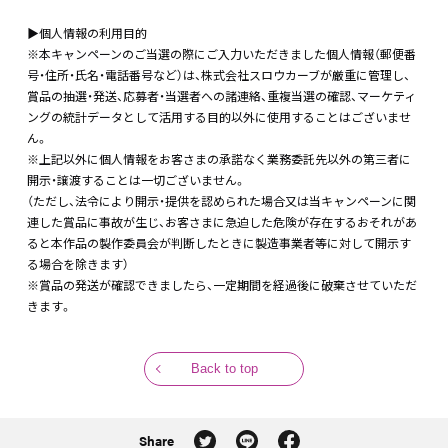
▶個人情報の利用目的
※本キャンペーンのご当選の際にご入力いただきました個人情報（郵便番
号・住所・氏名・電話番号など）は、株式会社スロウカーブが厳重に管理し、
賞品の抽選・発送、応募者・当選者への諸連絡、重複当選の確認、マーケティ
ングの統計データとして活用する目的以外に使用することはございませ
ん。
※上記以外に個人情報をお客さまの承諾なく業務委託先以外の第三者に
開示・譲渡することは一切ございません。
（ただし、法令により開示・提供を認められた場合又は当キャンペーンに関
連した賞品に事故が生じ、お客さまに急迫した危険が存在するおそれがあ
ると本作品の製作委員会が判断したときに製造事業者等に対して開示す
る場合を除きます）
※賞品の発送が確認できましたら、一定期間を経過後に破棄させていただ
きます。
Back to top
Share