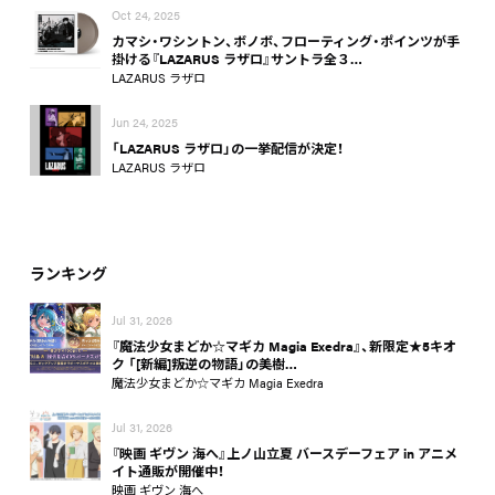
Oct 24, 2025
カマシ・ワシントン、ボノボ、フローティング・ポインツが手
掛ける『LAZARUS ラザロ』サントラ全３…
LAZARUS ラザロ
Jun 24, 2025
「LAZARUS ラザロ」の一挙配信が決定！
LAZARUS ラザロ
ランキング
Jul 31, 2026
『魔法少女まどか☆マギカ Magia Exedra』、新限定★5キオ
ク 「[新編]叛逆の物語」の美樹…
魔法少女まどか☆マギカ Magia Exedra
Jul 31, 2026
『映画 ギヴン 海へ』上ノ山立夏 バースデーフェア in アニメ
イト通販が開催中！
映画 ギヴン 海へ