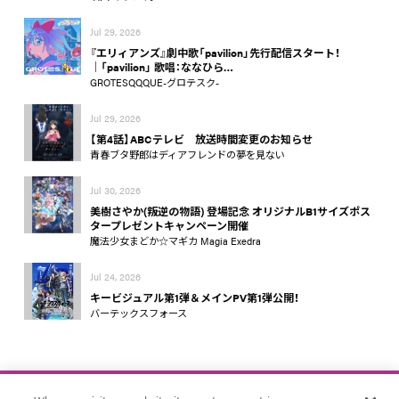
Jul 29, 2026
『エリィアンズ』劇中歌「pavilion」先行配信スタート！
│「pavilion」 歌唱：ななひら…
GROTESQQQUE-グロテスク-
Jul 29, 2026
【第4話】ABCテレビ 放送時間変更のお知らせ
青春ブタ野郎はディアフレンドの夢を見ない
Jul 30, 2026
美樹さやか(叛逆の物語) 登場記念 オリジナルB1サイズポス
タープレゼントキャンペーン開催
魔法少女まどか☆マギカ Magia Exedra
Jul 24, 2026
キービジュアル第1弾＆メインPV第1弾公開！
バーテックスフォース