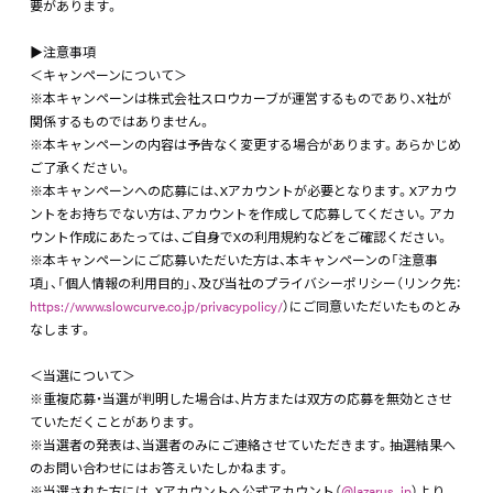
要があります。
▶注意事項
＜キャンペーンについて＞
※本キャンペーンは株式会社スロウカーブが運営するものであり、X社が
関係するものではありません。
※本キャンペーンの内容は予告なく変更する場合があります。あらかじめ
ご了承ください。
※本キャンペーンへの応募には、Xアカウントが必要となります。Xアカウ
ントをお持ちでない方は、アカウントを作成して応募してください。アカ
ウント作成にあたっては、ご自身でXの利用規約などをご確認ください。
※本キャンペーンにご応募いただいた方は、本キャンペーンの「注意事
項」、「個人情報の利用目的」、及び当社のプライバシーポリシー（リンク先：
https://www.slowcurve.co.jp/privacypolicy/
）にご同意いただいたものとみ
なします。
＜当選について＞
※重複応募・当選が判明した場合は、片方または双方の応募を無効とさせ
ていただくことがあります。
※当選者の発表は、当選者のみにご連絡させていただきます。抽選結果へ
のお問い合わせにはお答えいたしかねます。
※当選された方には、Xアカウントへ公式アカウント（
@lazarus_jp
）より