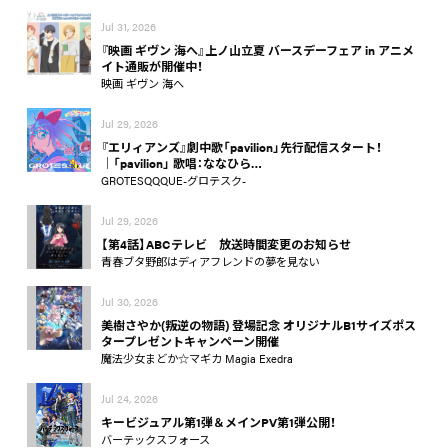
Jul 31, 2026
『映画 ギヴン 海へ』上ノ山立夏 バースデーフェア in アニメ
イト通販が開催中！
映画 ギヴン 海へ
Jul 29, 2026
『エリィアンズ』劇中歌「pavilion」先行配信スタート！
│「pavilion」 歌唱：ななひら…
GROTESQQQUE-グロテスク-
Jul 29, 2026
【第4話】ABCテレビ 放送時間変更のお知らせ
青春ブタ野郎はディアフレンドの夢を見ない
Jul 30, 2026
美樹さやか(叛逆の物語) 登場記念 オリジナルB1サイズポス
タープレゼントキャンペーン開催
魔法少女まどか☆マギカ Magia Exedra
Jul 24, 2026
キービジュアル第1弾＆メインPV第1弾公開！
バーテックスフォース