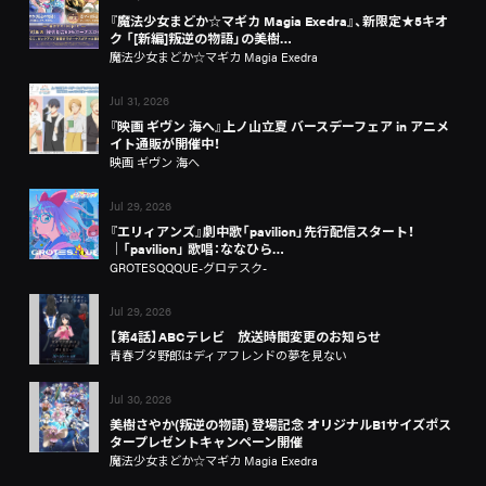
『魔法少女まどか☆マギカ Magia Exedra』、新限定★5キオ
ク 「[新編]叛逆の物語」の美樹…
魔法少女まどか☆マギカ Magia Exedra
Jul 31, 2026
『映画 ギヴン 海へ』上ノ山立夏 バースデーフェア in アニメ
イト通販が開催中！
映画 ギヴン 海へ
Jul 29, 2026
『エリィアンズ』劇中歌「pavilion」先行配信スタート！
│「pavilion」 歌唱：ななひら…
GROTESQQQUE-グロテスク-
Jul 29, 2026
【第4話】ABCテレビ 放送時間変更のお知らせ
青春ブタ野郎はディアフレンドの夢を見ない
Jul 30, 2026
美樹さやか(叛逆の物語) 登場記念 オリジナルB1サイズポス
タープレゼントキャンペーン開催
魔法少女まどか☆マギカ Magia Exedra