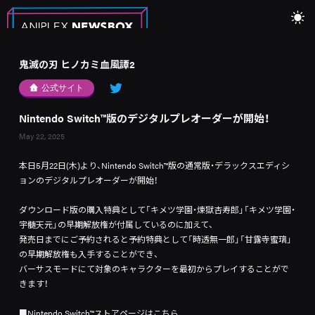
鬼滅の刃 ヒノカミ血風譚2
公式サイト
Nintendo Switch™版のデジタルプレオーダーが開始！
May 22, 2025
本日5月22日(木)より、Nintendo Switch™版の通常版・デラックスエディシ
ョンのデジタルプレオーダーが開始！
ダウンロード版の購入特典として「キメツ学園・煉󠄁獄杏寿郎」「キメツ学園・
宇髄天元」の早期解放権が付属しているのに加えて、
発売日までにご予約されると予約特典として「時透無一郎」「甘露寺蜜璃」
の早期解放権も入手することができ、
バーサスモードにて対象のキャラクターを最初からプレイすることがで
きます！
■Nintendo Switch™ストアページはこちら