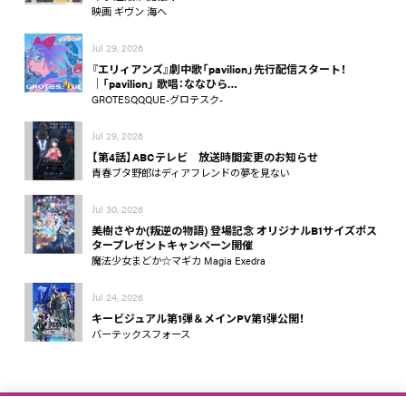
映画 ギヴン 海へ
Jul 29, 2026
『エリィアンズ』劇中歌「pavilion」先行配信スタート！
│「pavilion」 歌唱：ななひら…
GROTESQQQUE-グロテスク-
Jul 29, 2026
【第4話】ABCテレビ 放送時間変更のお知らせ
青春ブタ野郎はディアフレンドの夢を見ない
Jul 30, 2026
美樹さやか(叛逆の物語) 登場記念 オリジナルB1サイズポス
タープレゼントキャンペーン開催
魔法少女まどか☆マギカ Magia Exedra
Jul 24, 2026
キービジュアル第1弾＆メインPV第1弾公開！
バーテックスフォース