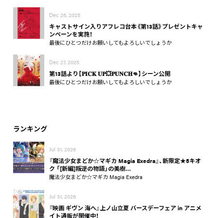
Dec 26, 2025
キャストサイン入りアフレコ台本《第13話》プレゼントキャ
ンペーンを実施！
最後にひとつだけお願いしてもよろしいでしょうか
Dec 27, 2025
第13話より【𝐏𝐈𝐂𝐊 𝐔𝐏💥𝐏𝐔𝐍𝐂𝐇👊】シーン公開
最後にひとつだけお願いしてもよろしいでしょうか
ランキング
Jul 31, 2026
『魔法少女まどか☆マギカ Magia Exedra』、新限定★5キオ
ク 「[新編]叛逆の物語」の美樹…
魔法少女まどか☆マギカ Magia Exedra
Jul 31, 2026
『映画 ギヴン 海へ』上ノ山立夏 バースデーフェア in アニメ
イト通販が開催中！