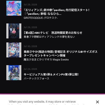
Jul 29, 2026
『エリィアンズ』劇中歌「pavilion」先行配信スタート！
│「pavilion」 歌唱：ななひら…
GROTESQQQUE-グロテスク-
Jul 29, 2026
【第4話】ABCテレビ 放送時間変更のお知らせ
青春ブタ野郎はディアフレンドの夢を見ない
Jul 30, 2026
美樹さやか(叛逆の物語) 登場記念 オリジナルB1サイズポス
タープレゼントキャンペーン開催
魔法少女まどか☆マギカ Magia Exedra
Jul 24, 2026
キービジュアル第1弾＆メインPV第1弾公開！
バーテックスフォース
When you visit any website, it may store or retrieve