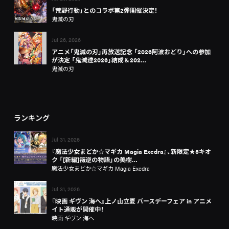
「荒野行動」とのコラボ第2弾開催決定！
鬼滅の刃
Jul 26, 2026
アニメ「鬼滅の刃」再放送記念 「2026阿波おどり」への参加
が決定 「鬼滅連2026」結成＆202…
鬼滅の刃
ランキング
Jul 31, 2026
『魔法少女まどか☆マギカ Magia Exedra』、新限定★5キオ
ク 「[新編]叛逆の物語」の美樹…
魔法少女まどか☆マギカ Magia Exedra
Jul 31, 2026
『映画 ギヴン 海へ』上ノ山立夏 バースデーフェア in アニメ
イト通販が開催中！
映画 ギヴン 海へ