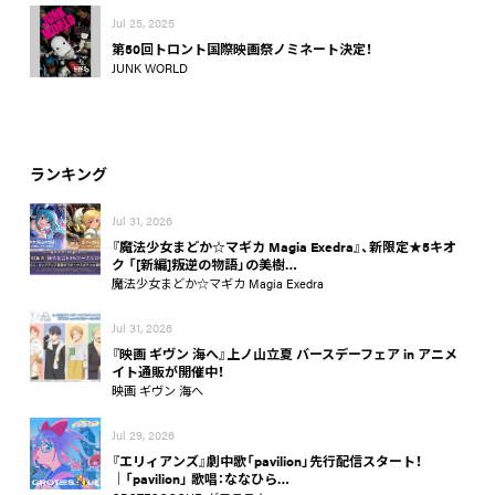
Jul 25, 2025
第50回トロント国際映画祭ノミネート決定！
JUNK WORLD
ランキング
Jul 31, 2026
『魔法少女まどか☆マギカ Magia Exedra』、新限定★5キオ
ク 「[新編]叛逆の物語」の美樹…
魔法少女まどか☆マギカ Magia Exedra
Jul 31, 2026
『映画 ギヴン 海へ』上ノ山立夏 バースデーフェア in アニメ
イト通販が開催中！
映画 ギヴン 海へ
Jul 29, 2026
『エリィアンズ』劇中歌「pavilion」先行配信スタート！
│「pavilion」 歌唱：ななひら…