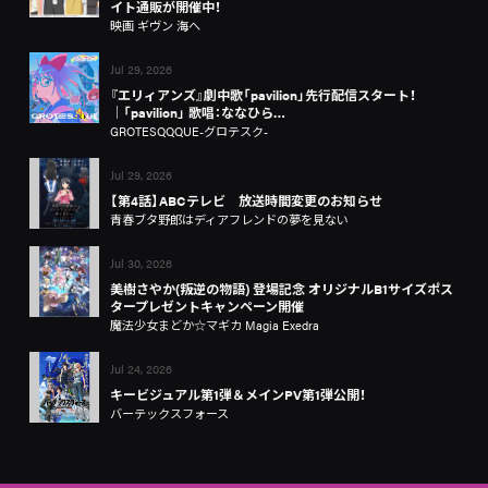
イト通販が開催中！
映画 ギヴン 海へ
Jul 29, 2026
『エリィアンズ』劇中歌「pavilion」先行配信スタート！
│「pavilion」 歌唱：ななひら…
GROTESQQQUE-グロテスク-
Jul 29, 2026
【第4話】ABCテレビ 放送時間変更のお知らせ
青春ブタ野郎はディアフレンドの夢を見ない
Jul 30, 2026
美樹さやか(叛逆の物語) 登場記念 オリジナルB1サイズポス
タープレゼントキャンペーン開催
魔法少女まどか☆マギカ Magia Exedra
Jul 24, 2026
キービジュアル第1弾＆メインPV第1弾公開！
バーテックスフォース