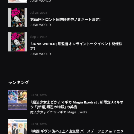
JUNK WORLD
Jul 25, 2025
第50回トロント国際映画祭ノミネート決定！
JUNK WORLD
Sep 2, 2025
『JUNK WORLD』堀監督オンライントークイベント開催決
定！
JUNK WORLD
ランキング
Jul 31, 2026
『魔法少女まどか☆マギカ Magia Exedra』、新限定★5キオ
ク 「[新編]叛逆の物語」の美樹…
魔法少女まどか☆マギカ Magia Exedra
Jul 31, 2026
『映画 ギヴン 海へ』上ノ山立夏 バースデーフェア in アニメ