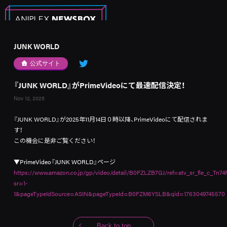
JUNK WORLD
公式サイト
『JUNK WORLD』がPrimeVideoにて最速配信決定！
Nov 12, 2025
『JUNK WORLD』が2025年11月14日０時以降、PrimeVideoにて配信されま
す！
この機会に是非ご覧ください！
▼
PrimeVideo『
JUNK WORLD
』ページ
https://www.amazon.co.jp/gp/video/detail/B0FZLZB7GJ/ref=atv_sr_fle_c_Tn74
sr=1-
1&pageTypeIdSource=ASIN&pageTypeId=B0FZM6YSLB&qid=1763049745570
Back to top