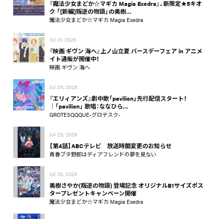
『魔法少女まどか☆マギカ Magia Exedra』、新限定★5キオ
ク 「[新編]叛逆の物語」の美樹…
魔法少女まどか☆マギカ Magia Exedra
Jul 31, 2026
『映画 ギヴン 海へ』上ノ山立夏 バースデーフェア in アニメ
イト通販が開催中！
映画 ギヴン 海へ
Jul 29, 2026
『エリィアンズ』劇中歌「pavilion」先行配信スタート！
│「pavilion」 歌唱：ななひら…
GROTESQQQUE-グロテスク-
Jul 29, 2026
【第4話】ABCテレビ 放送時間変更のお知らせ
青春ブタ野郎はディアフレンドの夢を見ない
Jul 30, 2026
美樹さやか(叛逆の物語) 登場記念 オリジナルB1サイズポス
タープレゼントキャンペーン開催
魔法少女まどか☆マギカ Magia Exedra