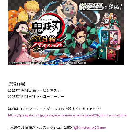
【開催日時】
2025年11月14日(金)・・・ビジネスデー
2025年11月15日(土)・・・ユーザーデー
詳細はコナミアーケードゲームスの特設サイトをチェック！
https://p.eagate.573.jp/game/event/amusementexpo/2025/booth/index.html
『鬼滅の刃 日輪バトルスラッシュ』 公式X：
@Kimetsu_ACGame