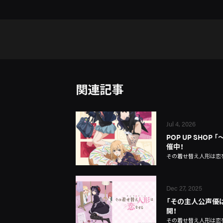
関連記事
Jul 4, 2026
POP UP SHOP 「
催中！
その着せ替え人形は恋
Dec 27, 2025
「その主人公声優は服
開！
その着せ替え人形は恋