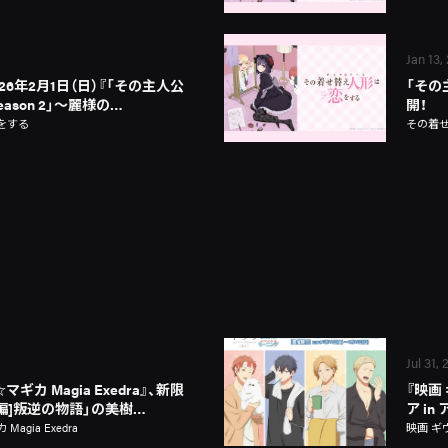
Jan 13,
026年2月1日（日）『「その主人公
「その
ason 2」～麗様の…
開！
をする
その着
Jul 31,
カ Magia Exedra』、新限
『映画
新編]叛逆の物語」の美樹…
ア i
gia Exedra
映画 ギ