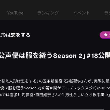
YouTube
ランキング
イベント
ラ
人形は恋をする
声優は服を縫うSeason 2」#18公開
せ替え人形は恋をする」の五条新菜役：石毛翔弥さんが、実際に
は服を縫うSeason 2」の第18回がアニプレックス公式YouTu
半では喜多川海夢役・直田姫奈さんが「男性らしい立ち振る舞い」