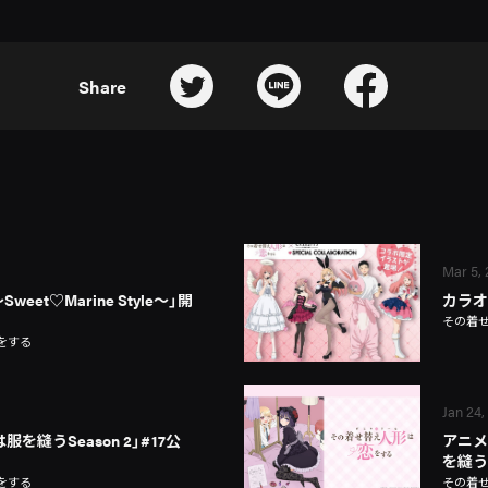
Share
Mar 5,
～Sweet♡Marine Style～」開
カラオ
その着
をする
Jan 24,
を縫うSeason 2」#17公
アニメ
を縫う
をする
その着