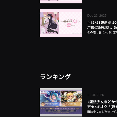
Dec 23, 2025
※12/23更新※ 2
声優は服を縫う Se
その着せ替え人形は恋
ランキング
Jul 31, 2026
『魔法少女まどか☆マギ
定★5キオク 「[
魔法少女まどか☆マギカ Ma