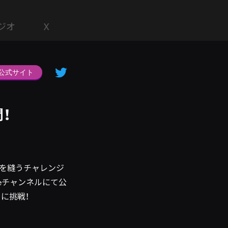
ジオ
X
公式サイト
！
服を縫うチャレンジ
beチャンネルにて公
に挑戦！