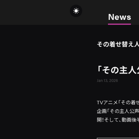
News
その着せ替え
「その主人公
Jan 13, 2026
TVアニメ「その着
企画「その主人公声優
開！そして、動画後