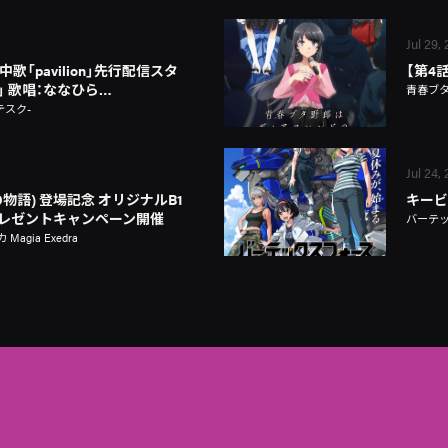
Jul 29,
歌「pavilion」先行配信スタ
【第4
on」 歌唱：ななひら…
青春ブ
テスク-
Jul 24,
物語) 登場記念 オリジナルB1
キービ
レゼントキャンペーン開催
バーテ
gia Exedra