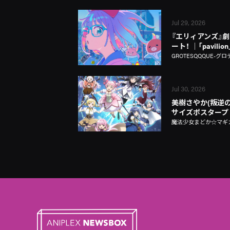
Jul 29, 2026
『エリィアンズ』劇中
ート！ │「pavili
GROTESQQQUE-グロ
Jul 30, 2026
美樹さやか(叛逆の
サイズポスタープ
魔法少女まどか☆マギカ Ma