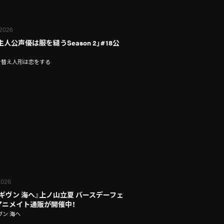
 2026
主人公声優は服を縫うSeason 2」#18公
せ替え人形は恋をする
 2026
 ギヴン 海へ』上ノ山立夏 バースデーフェ
n アニメイト通販が開催中！
ヴン 海へ