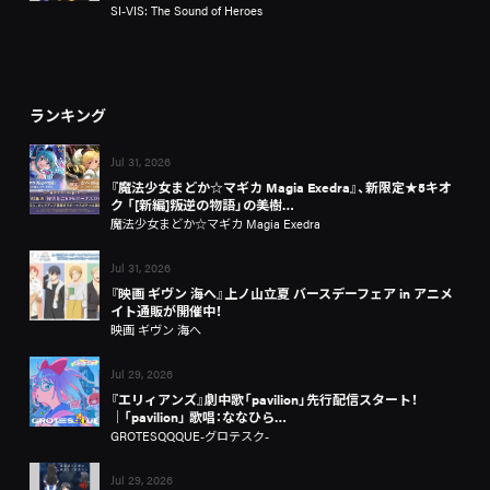
SI-VIS: The Sound of Heroes
ランキング
Jul 31, 2026
『魔法少女まどか☆マギカ Magia Exedra』、新限定★5キオ
ク 「[新編]叛逆の物語」の美樹…
魔法少女まどか☆マギカ Magia Exedra
Jul 31, 2026
『映画 ギヴン 海へ』上ノ山立夏 バースデーフェア in アニメ
イト通販が開催中！
映画 ギヴン 海へ
Jul 29, 2026
『エリィアンズ』劇中歌「pavilion」先行配信スタート！
│「pavilion」 歌唱：ななひら…
GROTESQQQUE-グロテスク-
Jul 29, 2026