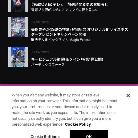
【第4話】ABCテレビ 放送時間変更のお知らせ
青春ブタ野郎はディアフレンドの夢を見ない
Jul 30, 2026
美樹さやか(叛逆の物語) 登場記念 オリジナルB1サイズポス
タープレゼントキャンペーン開催
魔法少女まどか☆マギカ Magia Exedra
Jul 24, 2026
キービジュアル第1弾＆メインPV第1弾公開！
バーテックスフォース
When you visit any website, it may store or retrieve
information on your browser. This information might be about
you, your preferences or your device and is mostly used to
make the site work as you expect it to. The information does
お問い合わせ
アニプレックス
Cookie Settings
not usually directly identify you, but it can give you a more
© Aniplex Inc. All rights reserved.
personalized web experience.
Cookie Policy
Cookie Settings
OK