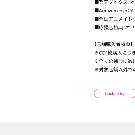
■楽天ブックス：オ
■Amazon.co.jp
■全国アニメイト（
■応援店特典：オ
【店舗購入者特典】
※CD1枚購入につ
※全ての特典に数
※対象店舗以外で
Back to top