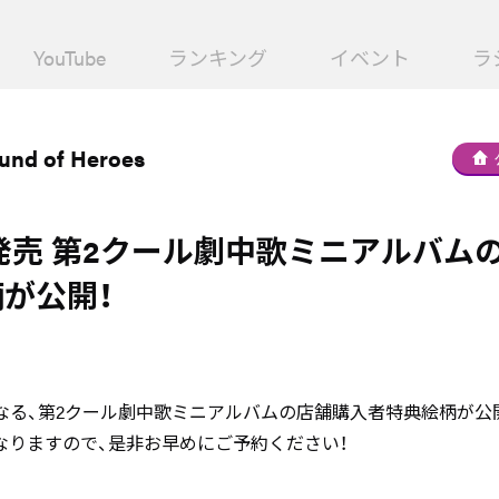
YouTube
ランキング
イベント
ラ
ound of Heroes
水）発売 第2クール劇中歌ミニアルバム
が公開！
となる、第2クール劇中歌ミニアルバムの店舗購入者特典絵柄が公
なりますので、是非お早めにご予約ください！