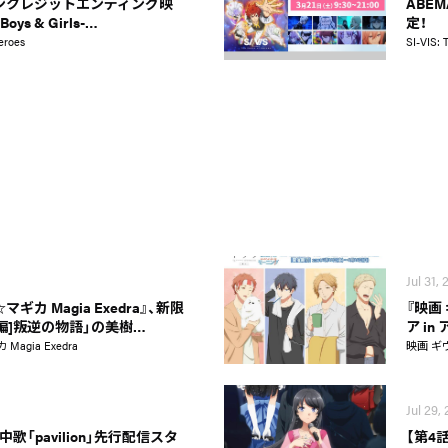
ンクレジットエンディング映
ABE
Boys & Girls-…
定！
eroes
SI-VIS: 
Jul 31,
カ Magia Exedra』、新限
『映画
新編]叛逆の物語」の美樹…
ア i
gia Exedra
映画 ギ
Jul 29,
歌「pavilion」先行配信スタ
【第4