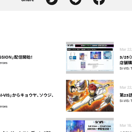
Mar 22
SSION」配信開始！
3/2
店舗購
eroes
SI-VIS: 
Mar 22
 「SI-VIS」からキョウヤ、ソウジ、
第23
SI-VIS: 
eroes
Mar 18,