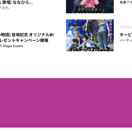
on」 歌唱：ななひら…
青春ブ
テスク-
Jul 24,
物語) 登場記念 オリジナルB1
キービ
レゼントキャンペーン開催
バーテ
gia Exedra