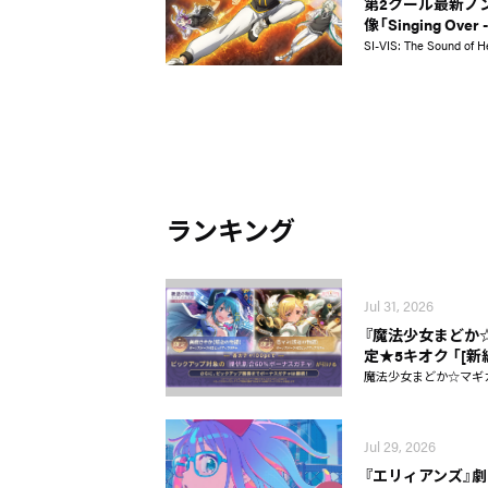
第2クール最新ノ
像「Singing Over -
SI-VIS: The Sound of H
ランキング
Jul 31, 2026
『魔法少女まどか☆マギ
定★5キオク 「[
魔法少女まどか☆マギカ Ma
Jul 29, 2026
『エリィアンズ』劇中