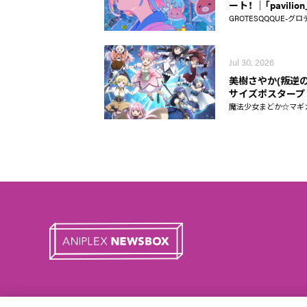
ート！ │「pavili
GROTESQQQUE-グロ
Jul 30, 2026
美樹さやか(叛逆の
サイズポスタープ
魔法少女まどか☆マギカ Ma