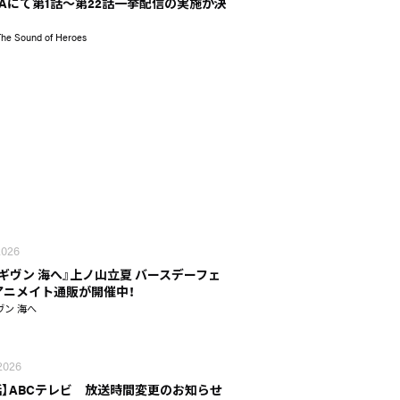
MAにて第1話～第22話一挙配信の実施が決
The Sound of Heroes
 2026
 ギヴン 海へ』上ノ山立夏 バースデーフェ
n アニメイト通販が開催中！
ヴン 海へ
 2026
話】ABCテレビ 放送時間変更のお知らせ