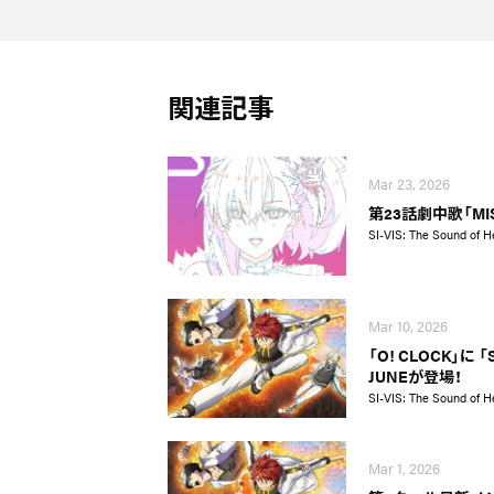
関連記事
Mar 23, 2026
第23話劇中歌「MI
SI-VIS: The Sound of H
Mar 10, 2026
「O! CLOCK」に
JUNEが登場！
SI-VIS: The Sound of H
Mar 1, 2026