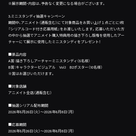
※展示期間・内容は、予告なく変更になる場合がございます。
3.ミニスタンディ抽選キャンペーン
期間中、アニメイト（通販含む）にて対象商品をお買い上げ１点ごとに1枚
『シリアルコード付き応募用紙』をお渡しいたします。応募いただいた方
の中から抽選でアニメイト購入特典用の描き下ろし版権を使用したアー
チャーにて展示に使用したミニスタンディをプレゼント！
■景品内容
A賞：描き下ろしアーチャーミニスタンディ（5名様）
B賞：キャラクタービジュアル Vol.1 B2ポスター（10名様）
※賞はお選びいただけます。
■対象店舗
アニメイト全店（通販含む）
■抽選シリアル配布期間
2026年5月26日（火）～2026年6月8日（月）
■応募期間
2026年5月26日（火）～2026年6月8日（月）