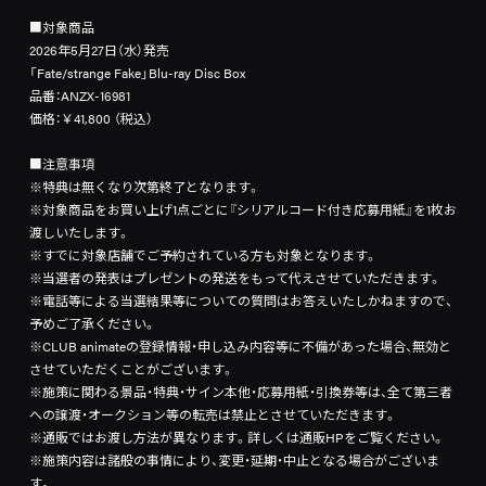
■対象商品
2026年5月27日（水）発売
「Fate/strange Fake」Blu-ray Disc Box
品番：ANZX-16981
価格：￥41,800 （税込）
■注意事項
※特典は無くなり次第終了となります。
※対象商品をお買い上げ1点ごとに『シリアルコード付き応募用紙』を1枚お
渡しいたします。
※すでに対象店舗でご予約されている方も対象となります。
※当選者の発表はプレゼントの発送をもって代えさせていただきます。
※電話等による当選結果等についての質問はお答えいたしかねますので、
予めご了承ください。
※CLUB animateの登録情報・申し込み内容等に不備があった場合、無効と
させていただくことがございます。
※施策に関わる景品・特典・サイン本他・応募用紙・引換券等は、全て第三者
への譲渡・オークション等の転売は禁止とさせていただきます。
※通販ではお渡し方法が異なります。詳しくは通販HPをご覧ください。
※施策内容は諸般の事情により、変更・延期・中止となる場合がございま
す。