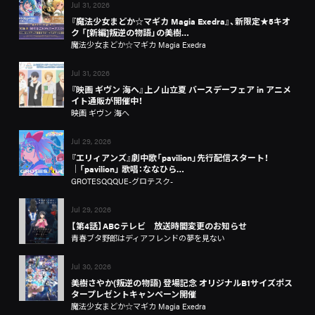
Jul 31, 2026
『魔法少女まどか☆マギカ Magia Exedra』、新限定★5キオ
ク 「[新編]叛逆の物語」の美樹…
魔法少女まどか☆マギカ Magia Exedra
Jul 31, 2026
『映画 ギヴン 海へ』上ノ山立夏 バースデーフェア in アニメ
イト通販が開催中！
映画 ギヴン 海へ
Jul 29, 2026
『エリィアンズ』劇中歌「pavilion」先行配信スタート！
│「pavilion」 歌唱：ななひら…
GROTESQQQUE-グロテスク-
Jul 29, 2026
【第4話】ABCテレビ 放送時間変更のお知らせ
青春ブタ野郎はディアフレンドの夢を見ない
Jul 30, 2026
美樹さやか(叛逆の物語) 登場記念 オリジナルB1サイズポス
タープレゼントキャンペーン開催
魔法少女まどか☆マギカ Magia Exedra