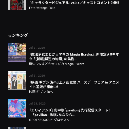
「キャラクタービジュアル」vol.15／キャストコメント公開！
Fate/strange Fake
ランキング
Jul 31, 2026
『魔法少女まどか☆マギカ Magia Exedra』、新限定★5キオ
ク 「[新編]叛逆の物語」の美樹…
魔法少女まどか☆マギカ Magia Exedra
Jul 31, 2026
『映画 ギヴン 海へ』上ノ山立夏 バースデーフェア in アニメ
イト通販が開催中！
映画 ギヴン 海へ
Jul 29, 2026
『エリィアンズ』劇中歌「pavilion」先行配信スタート！
│「pavilion」 歌唱：ななひら…
GROTESQQQUE-グロテスク-