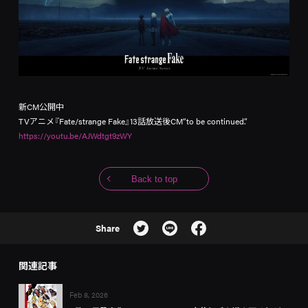
新CM公開中
TVアニメ『Fate/strange Fake』13話放送後CM“to be continued.”
https://youtu.be/AJWdtgt9zWY
Back to top
Share
関連記事
Feb 8, 2026