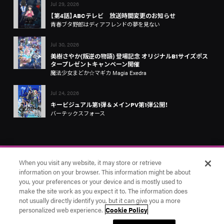
Jul 29, 2026
【第4話】ABCテレビ 放送時間変更のお知らせ
青春ブタ野郎はディアフレンドの夢を見ない
Jul 30, 2026
美樹さやか(叛逆の物語) 登場記念 オリジナルB1サイズポス
タープレゼントキャンペーン開催
魔法少女まどか☆マギカ Magia Exedra
Jul 24, 2026
キービジュアル第1弾＆メインPV第1弾公開！
バーテックスフォース
When you visit any website, it may store or retrieve
information on your browser. This information might be about
you, your preferences or your device and is mostly used to
make the site work as you expect it to. The information does
お問い合わせ
アニプレックス
Cookie Settings
not usually directly identify you, but it can give you a more
© Aniplex Inc. All rights reserved.
personalized web experience.
Cookie Policy