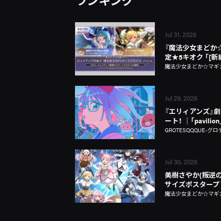
Jul 31, 2026
『魔法少女まどか☆マギ
定★5キオク 「[
魔法少女まどか☆マギカ Ma
Jul 29, 2026
『エリィアンズ』劇中
ート！ │「pavili
GROTESQQQUE-グロ
Jul 30, 2026
美樹さやか(叛逆の
サイズポスタープ
魔法少女まどか☆マギカ Ma