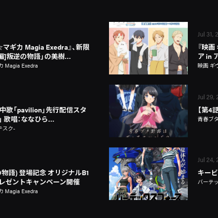
Jul 31,
カ Magia Exedra』、新限
『映画
新編]叛逆の物語」の美樹…
ア i
gia Exedra
映画 ギ
Jul 29,
歌「pavilion」先行配信スタ
【第4
on」 歌唱：ななひら…
青春ブ
テスク-
Jul 24,
物語) 登場記念 オリジナルB1
キービ
レゼントキャンペーン開催
バーテ
gia Exedra