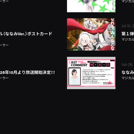
ーラー
マジカ
Jul 31,
（ななみVer.）ポストカード
第１弾
マジカ
ーラー
Jun 26,
026年10月より放送開始決定！！
ななみ
ーラー
マジカ