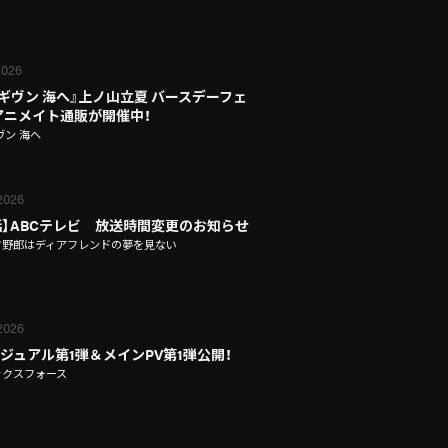
 2026
 ギヴン 海へ』上ノ山立夏 バースデーフェ
n アニメイト通販が開催中！
ヴン 海へ
 2026
話】ABCテレビ 放送時間変更のお知らせ
タ野郎はディアフレンドの夢を見ない
 2026
ジュアル第1弾＆メインPV第1弾公開！
ックスフォース