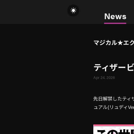
News
マジカル★エ
ティザービジ
Apr 24, 2026
先日解禁したティ
ュアル(リュディVe