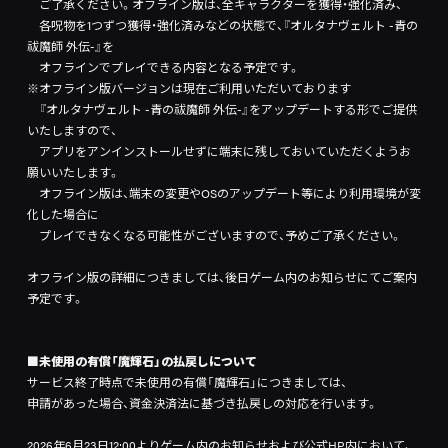
ご了承ください。オフライン版は、全キャラクターを獲得・強化済み、
各呪物を1つずつ獲得・強化済みなどの状態で、『オルタナヴェルト -青の
祓魔師 外伝-』を
オフラインでプレイできる内容となる予定です。
※オフライン版バージョンは現在ご利用いただいております
『オルタナヴェルト -青の祓魔師 外伝-』をアップデートする形でご提供
いたしますので、
アプリをアンインストールせずに端末に残しておいていただくようお
願いいたします。
オフライン版は、端末の変更やOSのアップデート等により利用環境が変
化した場合に
プレイできなくなる可能性がございますので、予めご了承ください。
オフライン版の詳細につきましては、後日ゲーム内のお知らせにてご案内
予定です。
■未使用の有償「魔輝石」の払戻しについて
サービス終了時点で未使用の有償「魔輝石」につきましては、
申請があった場合、資金決済法に基づき払戻しの対応を行います。
2026年6月23日12:00よりゲーム内のお知らせおよび公式HP内において、