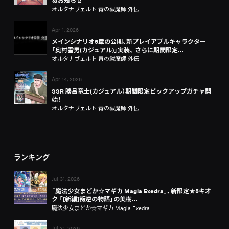
るお知らせ
オルタナヴェルト 青の祓魔師 外伝
Apr 1, 2026
メインシナリオ5章の公開、新プレイアブルキャラクター
「奥村雪男(カジュアル)」実装、 さらに期間限定…
オルタナヴェルト 青の祓魔師 外伝
Apr 14, 2026
SSR 勝呂竜士(カジュアル）期間限定ピックアップガチャ開
始！
オルタナヴェルト 青の祓魔師 外伝
ランキング
Jul 31, 2026
『魔法少女まどか☆マギカ Magia Exedra』、新限定★5キオ
ク 「[新編]叛逆の物語」の美樹…
魔法少女まどか☆マギカ Magia Exedra
Jul 31, 2026