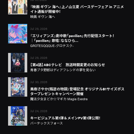
『映画 ギヴン 海へ』上ノ山立夏 バースデーフェア in アニメ
イト通販が開催中！
映画 ギヴン 海へ
Jul 29, 2026
『エリィアンズ』劇中歌「pavilion」先行配信スタート！
│「pavilion」 歌唱：ななひら…
GROTESQQQUE-グロテスク-
Jul 29, 2026
【第4話】ABCテレビ 放送時間変更のお知らせ
青春ブタ野郎はディアフレンドの夢を見ない
Jul 30, 2026
美樹さやか(叛逆の物語) 登場記念 オリジナルB1サイズポス
タープレゼントキャンペーン開催
魔法少女まどか☆マギカ Magia Exedra
Jul 24, 2026
キービジュアル第1弾＆メインPV第1弾公開！
バーテックスフォース