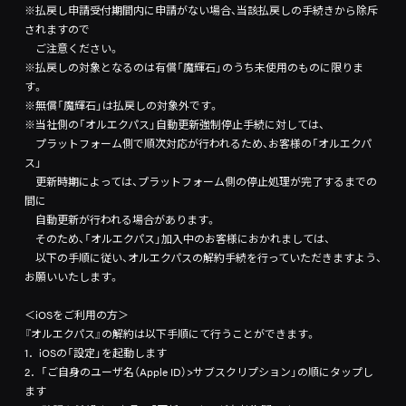
※払戻し申請受付期間内に申請がない場合、当該払戻しの手続きから除斥
されますので
ご注意ください。
※払戻しの対象となるのは有償「魔輝石」のうち未使用のものに限りま
す。
※無償「魔輝石」は払戻しの対象外です。
※当社側の「オルエクパス」自動更新強制停止手続に対しては、
プラットフォーム側で順次対応が行われるため、お客様の「オルエクパ
ス」
更新時期によっては、プラットフォーム側の停止処理が完了するまでの
間に
自動更新が行われる場合があります。
そのため、「オルエクパス」加入中のお客様におかれましては、
以下の手順に従い、オルエクパスの解約手続を行っていただきますよう、
お願いいたします。
＜iOSをご利用の方＞
『オルエクパス』の解約は以下手順にて行うことができます。
1．iOSの「設定」を起動します
2．「ご自身のユーザ名（Apple ID）>サブスクリプション」の順にタップし
ます