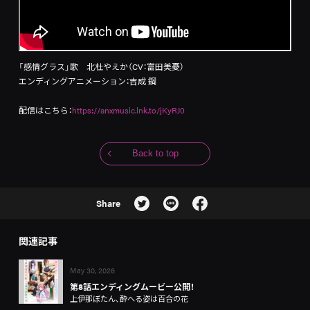
「感情グラス」歌 北杜やえか（CV：富田美憂）
エンディングアニメーション：吉成 鋼
配信はこちら：
https://anxmusic.lnk.to/jKyRJ0
Back to top
Share
関連記事
May 30, 2026
第8話エンディングムービー公開！
上伊那ぼたん、酔へる姿は百合の花