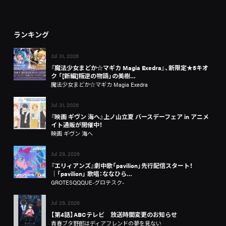
ランキング
Jul 31, 2026
『魔法少女まどか☆マギカ Magia Exedra』、新限定★5キオ
ク 「[新編]叛逆の物語」の美樹…
魔法少女まどか☆マギカ Magia Exedra
Jul 31, 2026
『映画 ギヴン 海へ』上ノ山立夏 バースデーフェア in アニメ
イト通販が開催中！
映画 ギヴン 海へ
Jul 29, 2026
『エリィアンズ』劇中歌「pavilion」先行配信スタート！
│「pavilion」 歌唱：ななひら…
GROTESQQQUE-グロテスク-
Jul 29, 2026
【第4話】ABCテレビ 放送時間変更のお知らせ
青春ブタ野郎はディアフレンドの夢を見ない