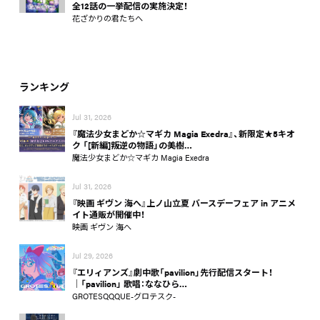
全12話の一挙配信の実施決定！
花ざかりの君たちへ
ランキング
Jul 31, 2026
『魔法少女まどか☆マギカ Magia Exedra』、新限定★5キオ
ク 「[新編]叛逆の物語」の美樹…
魔法少女まどか☆マギカ Magia Exedra
Jul 31, 2026
『映画 ギヴン 海へ』上ノ山立夏 バースデーフェア in アニメ
イト通販が開催中！
映画 ギヴン 海へ
Jul 29, 2026
『エリィアンズ』劇中歌「pavilion」先行配信スタート！
│「pavilion」 歌唱：ななひら…
GROTESQQQUE-グロテスク-