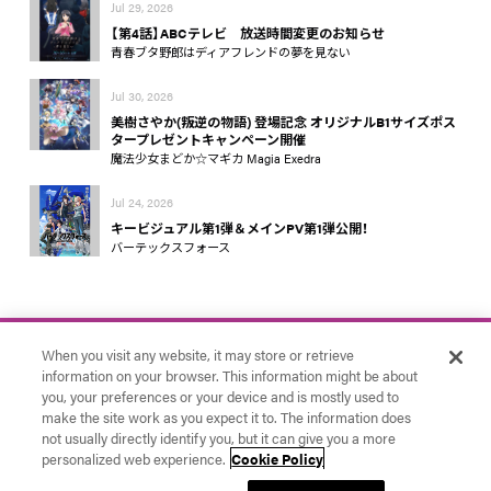
Jul 29, 2026
【第4話】ABCテレビ 放送時間変更のお知らせ
青春ブタ野郎はディアフレンドの夢を見ない
Jul 30, 2026
美樹さやか(叛逆の物語) 登場記念 オリジナルB1サイズポス
タープレゼントキャンペーン開催
魔法少女まどか☆マギカ Magia Exedra
Jul 24, 2026
キービジュアル第1弾＆メインPV第1弾公開！
バーテックスフォース
When you visit any website, it may store or retrieve
information on your browser. This information might be about
you, your preferences or your device and is mostly used to
make the site work as you expect it to. The information does
お問い合わせ
アニプレックス
Cookie Settings
not usually directly identify you, but it can give you a more
© Aniplex Inc. All rights reserved.
personalized web experience.
Cookie Policy