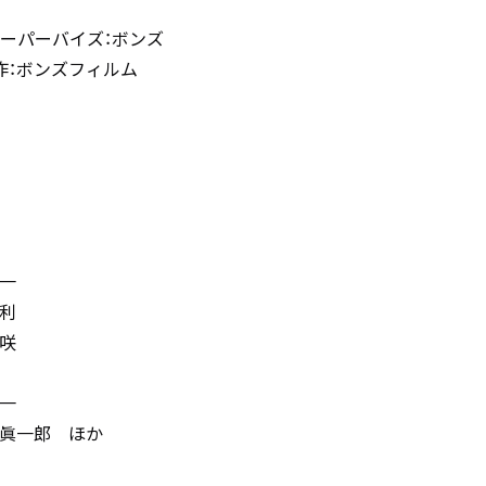
ーパーバイズ：ボンズ
作：ボンズフィルム
一
利
咲
順一
木眞一郎 ほか