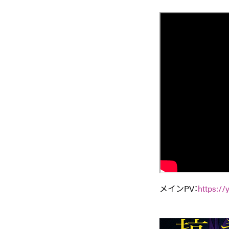
メインPV：
https:/