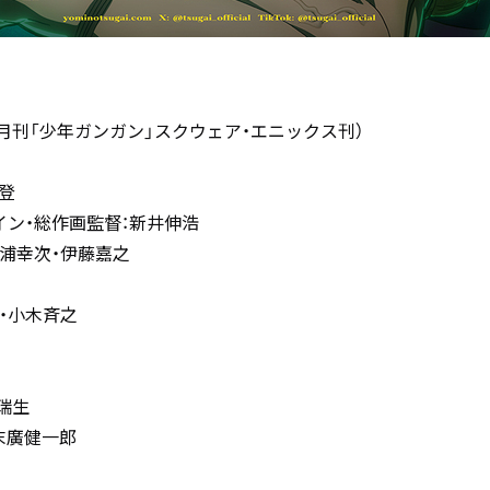
 月刊「少年ガンガン」スクウェア・エニックス刊）
登
イン・総作画監督：新井伸浩
浦幸次・伊藤嘉之
・小木斉之
瑞生
末廣健一郎