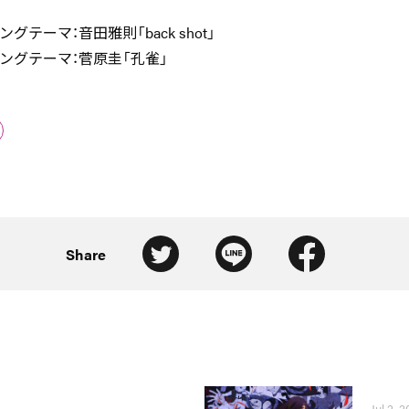
グテーマ：音田雅則「back shot」
ングテーマ：菅原圭「孔雀」
Share
Jul 2, 