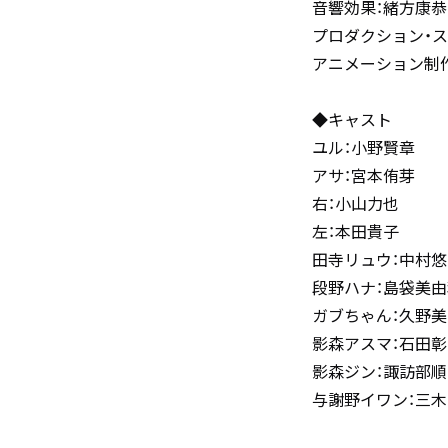
音響効果：緒方康恭
プロダクション・ス
アニメーション制
◆キャスト
ユル：小野賢章
アサ：宮本侑芽
右：小山力也
左：本田貴子
田寺リュウ：中村悠
段野ハナ：島袋美由
ガブちゃん：久野美
影森アスマ：石田彰
影森ジン：諏訪部
与謝野イワン：三