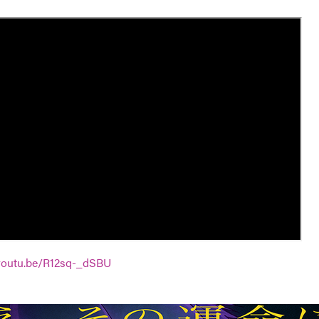
/youtu.be/R12sq-_dSBU