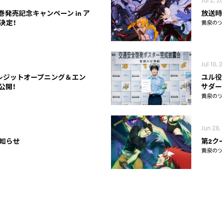
第1巻発売記念キャンペーン in ア
放送時
決定！
黄泉の
Jul 10,
レジットオープニング＆エン
ユル役
公開！
サダー
黄泉の
Jun 28,
知らせ
第2ク
黄泉の