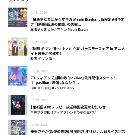
Jul 31, 2026
『魔法少女まどか☆マギカ Magia Exedra』、新限定★5キオ
ク 「[新編]叛逆の物語」の美樹…
魔法少女まどか☆マギカ Magia Exedra
Jul 31, 2026
『映画 ギヴン 海へ』上ノ山立夏 バースデーフェア in アニメ
イト通販が開催中！
映画 ギヴン 海へ
Jul 29, 2026
『エリィアンズ』劇中歌「pavilion」先行配信スタート！
│「pavilion」 歌唱：ななひら…
GROTESQQQUE-グロテスク-
Jul 29, 2026
【第4話】ABCテレビ 放送時間変更のお知らせ
青春ブタ野郎はディアフレンドの夢を見ない
Jul 30, 2026
美樹さやか(叛逆の物語) 登場記念 オリジナルB1サイズポス