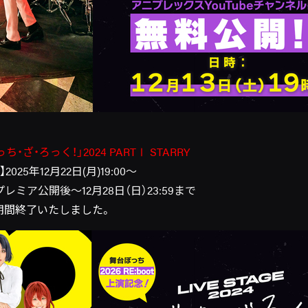
っち・ざ・ろっく！」2024 PARTⅠ STARRY
25年12月22日(月)19:00～
レミア公開後～12月28日（日）23:59まで
期間終了いたしました。