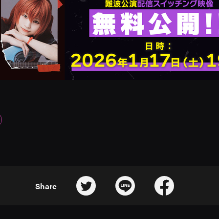
Share