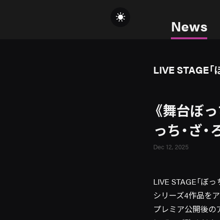
News
LIVE STAG
《舞台ぼっち 
っち・ざ・
Dec 12, 2025
LIVE STAGE「ぼ
シリーズ4作品をア
プレミア公開後の