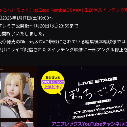
ぼっち・ざ・ろっく！」at Zepp Namba(OSAKA) 生配信スイッチン
26年1月17日(土)19:00～
レミア公開後～1月20日（火）23:59まで
期間終了いたしました。
6日（水）発売のBlu-ray＆DVD収録にされている編集後本編映像
0日（月）にライブ配信されたスイッチング映像に一部アングル修