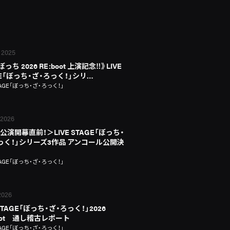
 2025
っち 2026 RE:boot 上演記念‼》LIVE
GE「ぼっち・ざ・ろっく！」シリ…
STAGE「ぼっち・ざ・ろっく！」
 2026
公演開幕直前！＞LIVE STAGE「ぼっち・
っく！」シリーズ3作品 アンコール公開決
STAGE「ぼっち・ざ・ろっく！」
2026
 STAGE「ぼっち・ざ・ろっく！」2026
boot 通し稽古レポート
STAGE「ぼっち・ざ・ろっく！」