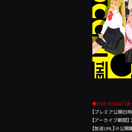
◆LIVE STAGE「
【プレミア公開日時】20
【アーカイブ期間】プ
【放送URL】
※公開