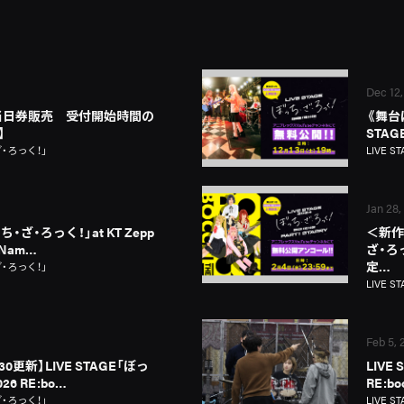
Dec 12,
） 当日券販売 受付開始時間の
《舞台ぼ
】
STA
ざ・ろっく！」
LIVE 
Jan 28,
っち・ざ・ろっく！」at KT Zepp
＜新作
 Nam…
ざ・ろ
定…
ざ・ろっく！」
LIVE 
Feb 5, 
:30更新】LIVE STAGE「ぼっ
LIVE
6 RE:bo…
RE:
ざ・ろっく！」
LIVE 