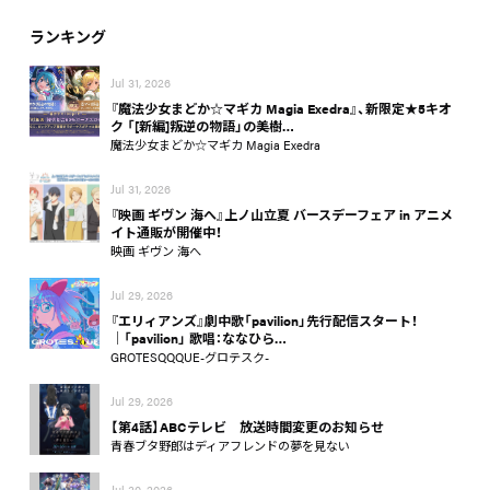
ランキング
Jul 31, 2026
『魔法少女まどか☆マギカ Magia Exedra』、新限定★5キオ
ク 「[新編]叛逆の物語」の美樹…
魔法少女まどか☆マギカ Magia Exedra
Jul 31, 2026
『映画 ギヴン 海へ』上ノ山立夏 バースデーフェア in アニメ
イト通販が開催中！
映画 ギヴン 海へ
Jul 29, 2026
『エリィアンズ』劇中歌「pavilion」先行配信スタート！
│「pavilion」 歌唱：ななひら…
GROTESQQQUE-グロテスク-
Jul 29, 2026
【第4話】ABCテレビ 放送時間変更のお知らせ
青春ブタ野郎はディアフレンドの夢を見ない
Jul 30, 2026