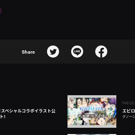
Share
Feb 22,
 Day！スペシャルコラボイラスト公
エピロ
ト！
グノー