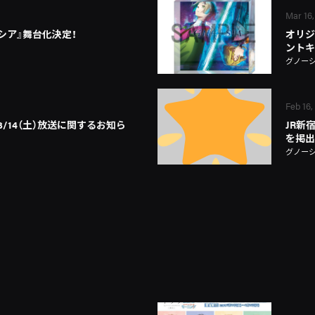
Mar 16,
シア』舞台化決定！
オリジ
ントキ
グノー
Feb 16,
】3/14（土）放送に関するお知ら
JR新
を掲出
グノー