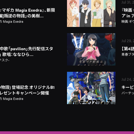
Jul 31,
カ Magia Exedra』、新限
『映画
新編]叛逆の物語」の美樹…
ア i
gia Exedra
映画 ギ
Jul 29,
歌「pavilion」先行配信スタ
【第4
on」 歌唱：ななひら…
青春ブ
テスク-
Jul 24,
物語) 登場記念 オリジナルB1
キービ
レゼントキャンペーン開催
バーテ
gia Exedra