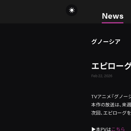
News
グノーシア
エピローグ
Feb 22, 2026
TVアニメ『グノー
本作の放送は、来週2
次回、エピローグ
▶本PVは
こちら