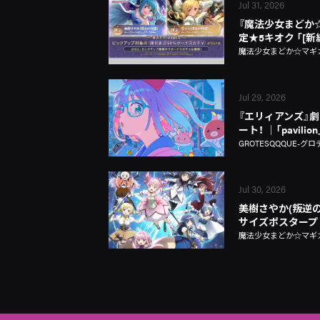
Jul 31, 2026
『魔法少女まどか☆マギ
定★5キオク 「[
魔法少女まどか☆マギカ Ma
Jul 29, 2026
『エリィアンズ』劇中
ート！ │「pavili
GROTESQQQUE-グロ
Jul 30, 2026
美樹さやか(叛逆の
サイズポスタープ
魔法少女まどか☆マギカ Ma