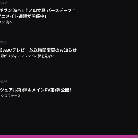
 2026
 ギヴン 海へ』上ノ山立夏 バースデーフェ
n アニメイト通販が開催中！
ヴン 海へ
 2026
話】ABCテレビ 放送時間変更のお知らせ
タ野郎はディアフレンドの夢を見ない
 2026
ジュアル第1弾＆メインPV第1弾公開！
ックスフォース