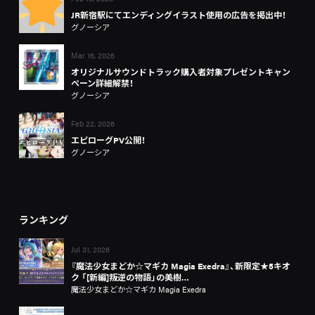
JR新宿駅にてエンディングイラスト使用の広告を掲出中！
グノーシア
Mar 16, 2026
オリジナルサウンドトラック購入者対象プレゼントキャン
ペーン詳細解禁！
グノーシア
Feb 22, 2026
エピローグPV公開！
グノーシア
ランキング
Jul 31, 2026
『魔法少女まどか☆マギカ Magia Exedra』、新限定★5キオ
ク 「[新編]叛逆の物語」の美樹…
魔法少女まどか☆マギカ Magia Exedra