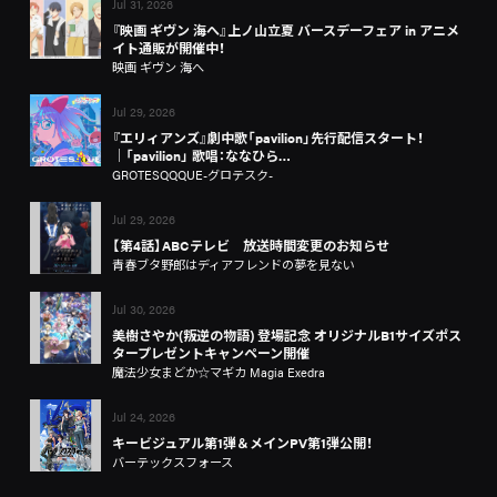
Jul 31, 2026
『映画 ギヴン 海へ』上ノ山立夏 バースデーフェア in アニメ
イト通販が開催中！
映画 ギヴン 海へ
Jul 29, 2026
『エリィアンズ』劇中歌「pavilion」先行配信スタート！
│「pavilion」 歌唱：ななひら…
GROTESQQQUE-グロテスク-
Jul 29, 2026
【第4話】ABCテレビ 放送時間変更のお知らせ
青春ブタ野郎はディアフレンドの夢を見ない
Jul 30, 2026
美樹さやか(叛逆の物語) 登場記念 オリジナルB1サイズポス
タープレゼントキャンペーン開催
魔法少女まどか☆マギカ Magia Exedra
Jul 24, 2026
キービジュアル第1弾＆メインPV第1弾公開！
バーテックスフォース