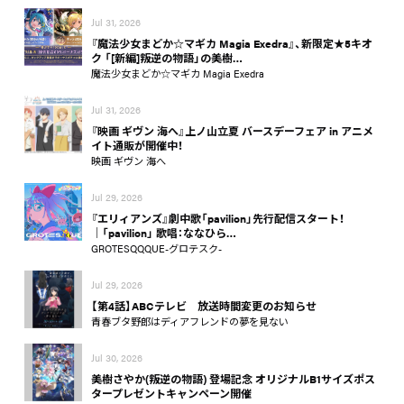
Jul 31, 2026
『魔法少女まどか☆マギカ Magia Exedra』、新限定★5キオ
ク 「[新編]叛逆の物語」の美樹…
魔法少女まどか☆マギカ Magia Exedra
Jul 31, 2026
『映画 ギヴン 海へ』上ノ山立夏 バースデーフェア in アニメ
イト通販が開催中！
映画 ギヴン 海へ
Jul 29, 2026
『エリィアンズ』劇中歌「pavilion」先行配信スタート！
│「pavilion」 歌唱：ななひら…
GROTESQQQUE-グロテスク-
Jul 29, 2026
【第4話】ABCテレビ 放送時間変更のお知らせ
青春ブタ野郎はディアフレンドの夢を見ない
Jul 30, 2026
美樹さやか(叛逆の物語) 登場記念 オリジナルB1サイズポス
タープレゼントキャンペーン開催