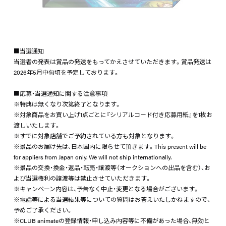
■当選通知
当選者の発表は賞品の発送をもってかえさせていただきます。賞品発送は
2026年5月中旬頃を予定しております。
■応募・当選通知に関する注意事項
※特典は無くなり次第終了となります。
※対象商品をお買い上げ1点ごとに『シリアルコード付き応募用紙』を1枚お
渡しいたします。
※すでに対象店舗でご予約されている方も対象となります。
※景品のお届け先は、日本国内に限らせて頂きます。This present will be
for appliers from Japan only. We will not ship internationally.
※景品の交換・換金・返品・転売・譲渡等（オークションへの出品を含む）、お
よび当選権利の譲渡等は禁止させていただきます。
※キャンペーン内容は、予告なく中止・変更となる場合がございます。
※電話等による当選結果等についての質問はお答えいたしかねますので、
予めご了承ください。
※CLUB animateの登録情報・申し込み内容等に不備があった場合、無効と