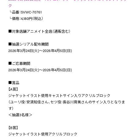
ク
└品番：SVWC-70761
└価格：4,180円（税込）
■対象店舗アニメイト全店（通販含む）
■抽選シリアル配布期間
2026年3月24日(火)～2026年4月5日(日)
■ご応募期間
2026年3月24日(火)～2026年4月5日(日)
■賞品
【A賞】
ジャケットイラスト使用キャストサイン入りアクリルブロック
（ユーリ役：安済知佳さん、セツ役：長谷川育美さんのサイン入りとなりま
す）
＜抽選3名様＞
【B賞】
ジャケットイラスト使用アクリルブロック