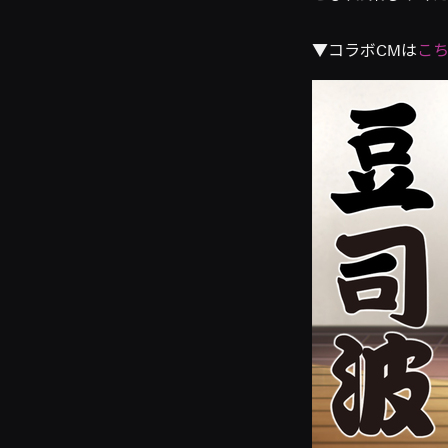
▼コラボCMは
こ