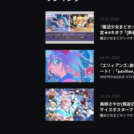
Jul 31, 2026
『魔法少女まどか☆マギ
定★5キオク 「[
魔法少女まどか☆マギカ Ma
Jul 29, 2026
『エリィアンズ』劇中
ート！ │「pavili
GROTESQQQUE-グロ
Jul 30, 2026
美樹さやか(叛逆の
サイズポスタープ
魔法少女まどか☆マギカ Ma