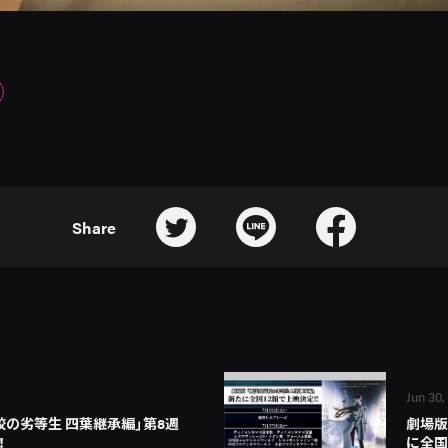
Share
Jun 30,
校の劣等生 四葉継承編」第8週
劇場版
！
に全国