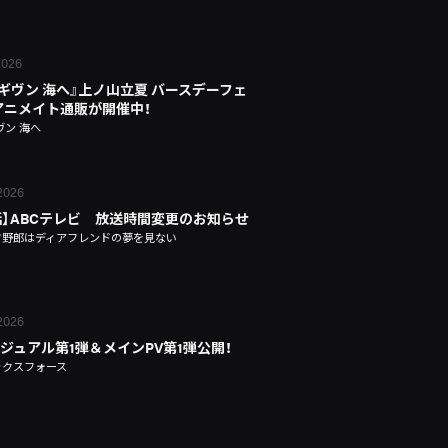
 2026
 ギヴン 海へ』上ノ山立夏 バースデーフェ
n アニメイト通販が開催中！
ヴン 海へ
 2026
話】ABCテレビ 放送時間変更のお知らせ
タ野郎はディアフレンドの夢を見ない
 2026
ジュアル第1弾＆メインPV第1弾公開！
ックスフォース