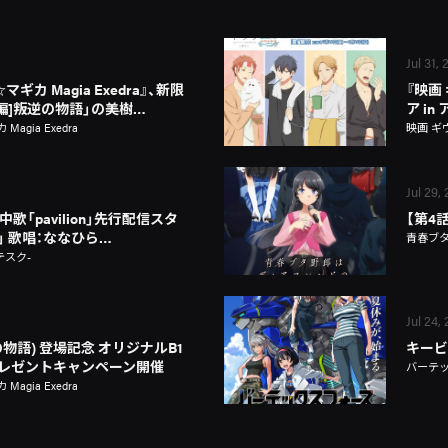
Jul 31,
カ Magia Exedra』、新限
『映画
新編]叛逆の物語」の美樹…
ア i
gia Exedra
映画 ギ
Jul 29,
歌「pavilion」先行配信スタ
【第4
on」 歌唱：ななひら…
青春ブ
テスク-
Jul 24,
物語) 登場記念 オリジナルB1
キービ
レゼントキャンペーン開催
バーテ
gia Exedra