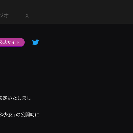
ジオ
X
公式サイト
！
決定いたしまし
呼ぶ少女』の公開時に