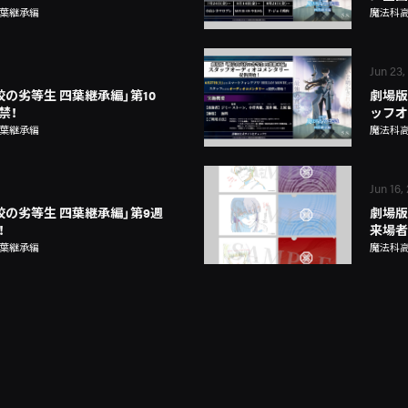
四葉継承編
魔法科高
Jun 23,
の劣等生 四葉継承編」第10
劇場版
禁！
ッフオ
四葉継承編
魔法科高
Jun 16,
校の劣等生 四葉継承編」第9週
劇場版
！
来場者
四葉継承編
魔法科高