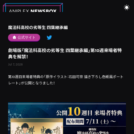
魔法科高校の劣等生 四葉継承編
公式サイト
劇場版「魔法科高校の劣等生 四葉継承編」第10週来場者特
典を解禁！
Jul 7, 2026
第10週目来場者特典の「原作イラスト：石田可奈 描き下ろし色紙風ポート
レート」が公開となりました！