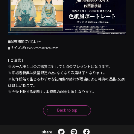
▮配布期間：7/11(土)～
▮サイズ：約 W272mm×H242mm
[ ご注意 ]
※お一人様１回のご鑑賞に対して１点のプレゼントとなります。
※来場者特典は数量限定の為、なくなり次第終了となります。
※制作段階で生じるわずかな初期傷や擦れが理由による特典の返品・交換
は致しかねます。
※今後上映する劇場も、本特典の配布対象となります。
Back to top
Share