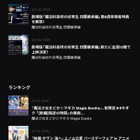
Jun 30, 2026
劇場版「魔法科高校の劣等生 四葉継承編」第9週来場者特典
を解禁！
魔法科高校の劣等生 四葉継承編
Jun 30, 2026
劇場版「魔法科高校の劣等生 四葉継承編」新たに全国12館で
上映決定！
魔法科高校の劣等生 四葉継承編
ランキング
Jul 31, 2026
『魔法少女まどか☆マギカ Magia Exedra』、新限定★5キオ
ク 「[新編]叛逆の物語」の美樹…
魔法少女まどか☆マギカ Magia Exedra
Jul 31, 2026
『映画 ギヴン 海へ』上ノ山立夏 バースデーフェア in アニメ