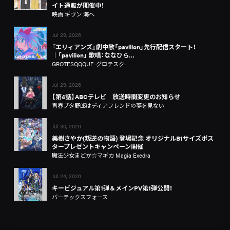
イト通販が開催中！
映画 ギヴン 海へ
Jul 29, 2026
『エリィアンズ』劇中歌「pavilion」先行配信スタート！
│「pavilion」 歌唱：ななひら…
GROTESQQQUE-グロテスク-
Jul 29, 2026
【第4話】ABCテレビ 放送時間変更のお知らせ
青春ブタ野郎はディアフレンドの夢を見ない
Jul 30, 2026
美樹さやか(叛逆の物語) 登場記念 オリジナルB1サイズポス
タープレゼントキャンペーン開催
魔法少女まどか☆マギカ Magia Exedra
Jul 24, 2026
キービジュアル第1弾＆メインPV第1弾公開！
バーテックスフォース