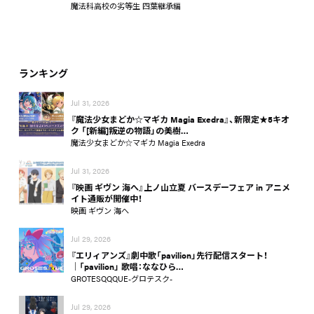
魔法科高校の劣等生 四葉継承編
ランキング
Jul 31, 2026
『魔法少女まどか☆マギカ Magia Exedra』、新限定★5キオ
ク 「[新編]叛逆の物語」の美樹…
魔法少女まどか☆マギカ Magia Exedra
Jul 31, 2026
『映画 ギヴン 海へ』上ノ山立夏 バースデーフェア in アニメ
イト通販が開催中！
映画 ギヴン 海へ
Jul 29, 2026
『エリィアンズ』劇中歌「pavilion」先行配信スタート！
│「pavilion」 歌唱：ななひら…
GROTESQQQUE-グロテスク-
Jul 29, 2026