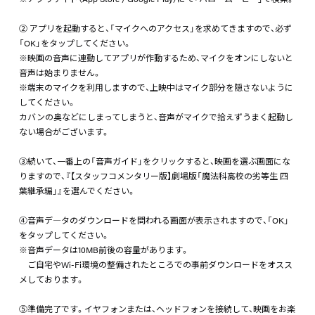
② アプリを起動すると、「マイクへのアクセス」を求めてきますので、必ず
「OK」をタップしてください。
※映画の音声に連動してアプリが作動するため、マイクをオンにしないと
音声は始まりません。
※端末のマイクを利用しますので、上映中はマイク部分を隠さないように
してください。
カバンの奥などにしまってしまうと、音声がマイクで拾えずうまく起動し
ない場合がございます。
③続いて、一番上の「音声ガイド」をクリックすると、映画を選ぶ画面にな
りますので、『【スタッフコメンタリー版】劇場版「魔法科高校の劣等生 四
葉継承編」』を選んでください。
④音声デ―タのダウンロードを問われる画面が表示されますので、「OK」
をタップしてください。
※音声データは10MB前後の容量があります。
ご自宅やWi-Fi環境の整備されたところでの事前ダウンロードをオスス
メしております。
⑤準備完了です。イヤフォンまたは、ヘッドフォンを接続して、映画をお楽