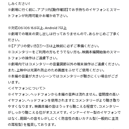
しみください！
※劇場に行く前に、アプリ内【動作確認】でお手持ちのイヤフォンとスマー
トフォンが利用可能かお確かめ下さい。
※対応OS：iOS 15.5以上、Android 7以上
※劇場での端末の貸し出しは行っておりませんので、あらかじめご了承く
ださい。
※【アプリの使い方】①～⑤は上映前に必ずご準備ください。
※コメンタリーをご利用の方もそうでない方も、映画本編開始後のスマー
トフォンの操作はご遠慮下さい。
※劇場内ではコメンタリーの音量調節以外の端末操作はご遠慮ください。
また、上映中は光漏れ防止のため画面をふせてご使用ください。
※本編の音量が大きいシーンではコメンタリーが聴きにくい場合がござ
います。
＜イヤフォンについて＞
※イヤフォン、ヘッドフォンから本編の音声は流れません。密閉度の高い
イヤフォン、ヘッドフォンを使用されますとコメンタリーがより聴き取り
やすくなります。映画本編の音はうっすら聴こえる程度で、コメンタリー
がしっかり聴こえる位がオススメです。インナーイヤー型のイヤフォンで
はなく、周囲への音モレがしにくく防音性の高いカナル型（一般的に主流
の耳栓型）を推奨しております。