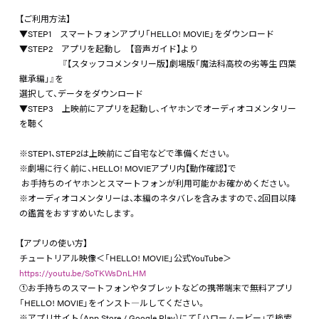
【ご利用方法】
▼STEP1 スマートフォンアプリ「HELLO! MOVIE」をダウンロード
▼STEP2 アプリを起動し 【音声ガイド】より
『【スタッフコメンタリー版】劇場版「魔法科高校の劣等生 四葉
継承編」』を
選択して、データをダウンロード
▼STEP3 上映前にアプリを起動し、イヤホンでオーディオコメンタリー
を聴く
※STEP1、STEP2は上映前にご自宅などで準備ください。
※劇場に行く前に、HELLO! MOVIEアプリ内【動作確認】で
お手持ちのイヤホンとスマートフォンが利用可能かお確かめください。
※オーディオコメンタリーは、本編のネタバレを含みますので、2回目以降
の鑑賞をおすすめいたします。
【アプリの使い方】
チュートリアル映像＜「HELLO! MOVIE」公式YouTube＞
https://youtu.be/SoTKWsDnLHM
①お手持ちのスマートフォンやタブレットなどの携帯端末で無料アプリ
「HELLO! MOVIE」をインスト―ルしてください。
※アプリサイト（App Store / Google Play）にて「ハロームービー」で検索。