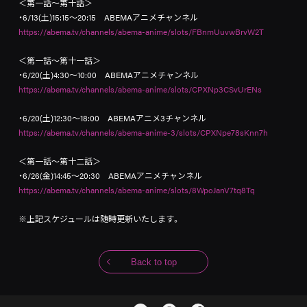
＜第一話～第十話＞
・6/13(土)15:15〜20:15 ABEMAアニメチャンネル
https://abema.tv/channels/abema-anime/slots/FBnmUuvwBrvW2T
＜第一話～第十一話＞
・6/20(土)4:30〜10:00 ABEMAアニメチャンネル
https://abema.tv/channels/abema-anime/slots/CPXNp3CSvUrENs
・6/20(土)12:30〜18:00 ABEMAアニメ3チャンネル
https://abema.tv/channels/abema-anime-3/slots/CPXNpe78sKnn7h
＜第一話～第十二話＞
・6/26(金)14:45〜20:30 ABEMAアニメチャンネル
https://abema.tv/channels/abema-anime/slots/8WpoJanV7tq8Tq
※上記スケジュールは随時更新いたします。
Back to top