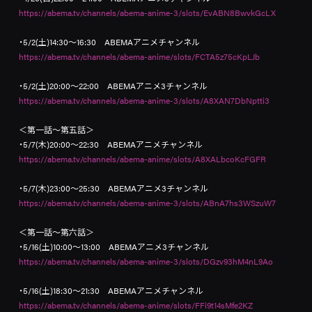
https://abema.tv/channels/abema-anime-3/slots/EvABN8BwvkGcLX
・5/2(土)14:30〜16:30 ABEMAアニメチャンネル
https://abema.tv/channels/abema-anime/slots/FCTA5z75cKpLJb
・5/2(土)20:00〜22:00 ABEMAアニメ3チャンネル
https://abema.tv/channels/abema-anime-3/slots/A8XAN7DbNptti3
＜第一話～第五話＞
・5/7(木)20:00〜22:30 ABEMAアニメチャンネル
https://abema.tv/channels/abema-anime/slots/A8XALbcoKcFGFR
・5/7(木)23:00〜25:30 ABEMAアニメ3チャンネル
https://abema.tv/channels/abema-anime-3/slots/ABnA7hs3WSzuW7
＜第一話～第六話＞
・5/16(土)10:00〜13:00 ABEMAアニメ3チャンネル
https://abema.tv/channels/abema-anime-3/slots/DGzv93hM4nL9Ao
・5/16(土)18:30〜21:30 ABEMAアニメチャンネル
https://abema.tv/channels/abema-anime/slots/FFi9t14sMfe2KZ