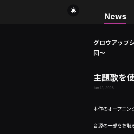
News
グロウアップシ
団～
主題歌を使
Jun 13, 2026
本作のオープニン
音源の一部をお聴