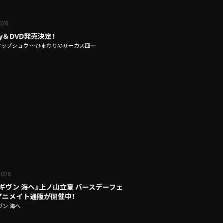
2026
ray＆DVD発売決定！
アップショウ ～ひまわりのサーカス団～
 2026
 ギヴン 海へ』上ノ山立夏 バースデーフェ
n アニメイト通販が開催中！
ヴン 海へ