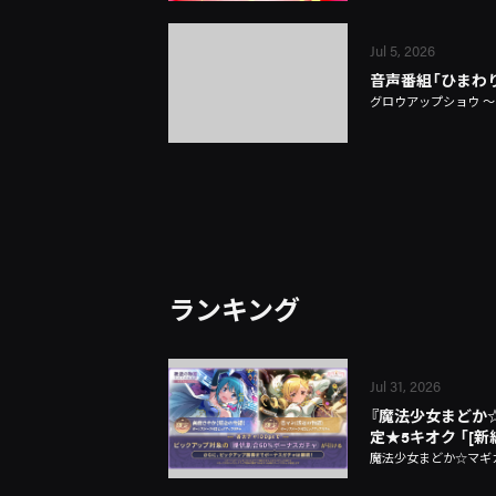
Jul 5, 2026
音声番組「ひまわ
グロウアップショウ 
ランキング
Jul 31, 2026
『魔法少女まどか☆マギ
定★5キオク 「[
魔法少女まどか☆マギカ Ma