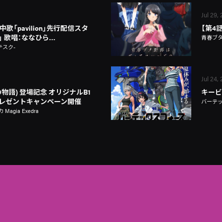
Jul 29,
歌「pavilion」先行配信スタ
【第4
on」 歌唱：ななひら…
青春ブ
テスク-
Jul 24,
物語) 登場記念 オリジナルB1
キービ
レゼントキャンペーン開催
バーテ
gia Exedra