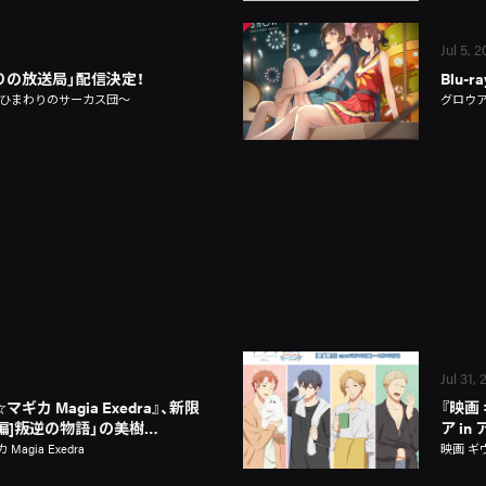
Jul 5, 
りの放送局」配信決定！
Blu-
～ひまわりのサーカス団～
グロウ
Jul 31,
カ Magia Exedra』、新限
『映画
新編]叛逆の物語」の美樹…
ア i
gia Exedra
映画 ギ