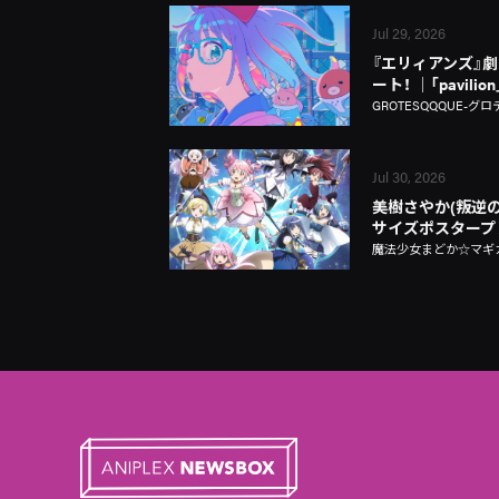
Jul 29, 2026
『エリィアンズ』劇中
ート！ │「pavili
GROTESQQQUE-グロ
Jul 30, 2026
美樹さやか(叛逆の
サイズポスタープ
魔法少女まどか☆マギカ Ma