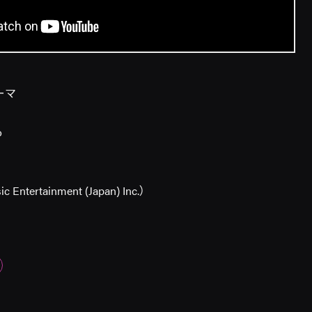
ーマ
o
 Entertainment (Japan) Inc.）