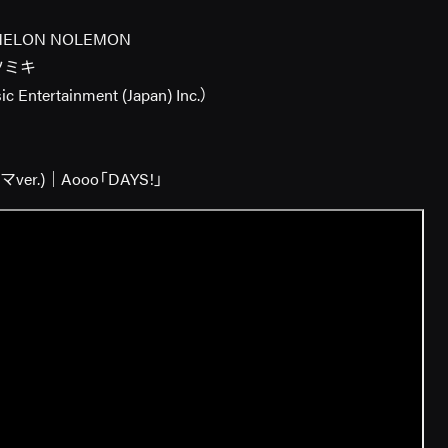
LON NOLEMON
ツミキ
 Entertainment (Japan) Inc.）
er.)｜Aooo「DAYS!」