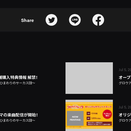
Share
Jul 5, 
 店舗購入特典情報 解禁！
オープ
～ひまわりのサーカス団～
グロウ
Jul 5, 
マの楽曲配信が開始！
オリジ
～ひまわりのサーカス団～
グロウ