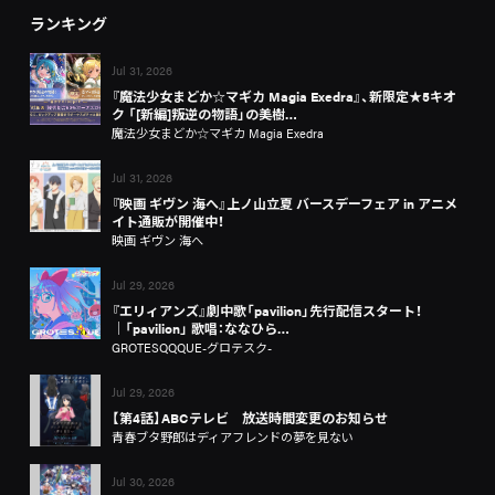
ランキング
Jul 31, 2026
『魔法少女まどか☆マギカ Magia Exedra』、新限定★5キオ
ク 「[新編]叛逆の物語」の美樹…
魔法少女まどか☆マギカ Magia Exedra
Jul 31, 2026
『映画 ギヴン 海へ』上ノ山立夏 バースデーフェア in アニメ
イト通販が開催中！
映画 ギヴン 海へ
Jul 29, 2026
『エリィアンズ』劇中歌「pavilion」先行配信スタート！
│「pavilion」 歌唱：ななひら…
GROTESQQQUE-グロテスク-
Jul 29, 2026
【第4話】ABCテレビ 放送時間変更のお知らせ
青春ブタ野郎はディアフレンドの夢を見ない
Jul 30, 2026