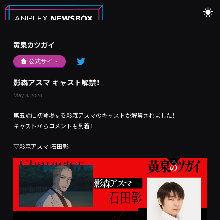
黄泉のツガイ
公式サイト
影森アスマ キャスト解禁！
May 3, 2026
第五話に初登場する影森アスマのキャストが解禁されました！
キャストからコメントも到着！
▽影森アスマ：石田彰