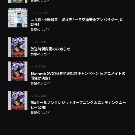
黄泉のツガイ
Jul 10, 2026
ユル役・小野賢章 警視庁「一日交通安全アンバサダー」に
就任！
黄泉のツガイ
Jul 2, 2026
放送時間変更のお知らせ
黄泉のツガイ
Jul 6, 2026
Blu-ray＆DVD第1巻発売記念キャンペーン in アニメイトの
開催が決定！
黄泉のツガイ
Jul 5, 2026
第2クールノンクレジットオープニング＆エンディングムー
ビー公開！
黄泉のツガイ