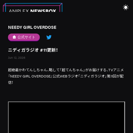
NEEDY GIRL OVERDOSE
公式サイト
ニディガラジオ #11更新！
Jun 12, 2026
超絶最かわてんしちゃん、略して「超てんちゃん」がお届けする、TVアニメ
『NEEDY GIRL OVERDOSE』公式WEBラジオ「ニディガラジオ」第11回が配
信！