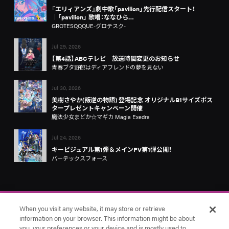
『エリィアンズ』劇中歌「pavilion」先行配信スタート！
│「pavilion」 歌唱：ななひら…
GROTESQQQUE-グロテスク-
Jul 29, 2026
【第4話】ABCテレビ 放送時間変更のお知らせ
青春ブタ野郎はディアフレンドの夢を見ない
Jul 30, 2026
美樹さやか(叛逆の物語) 登場記念 オリジナルB1サイズポス
タープレゼントキャンペーン開催
魔法少女まどか☆マギカ Magia Exedra
Jul 24, 2026
キービジュアル第1弾＆メインPV第1弾公開！
バーテックスフォース
When you visit any website, it may store or retrieve
information on your browser. This information might be about
you, your preferences or your device and is mostly used to