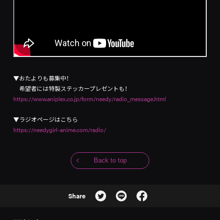
▼おたよりも募集中！
希望者には特製ステッカープレゼントも！
https://www.aniplex.co.jp/form/needy/radio_message.html
▼ラジオページはこちら
https://needygirl-anime.com/radio/
Back to top
Share